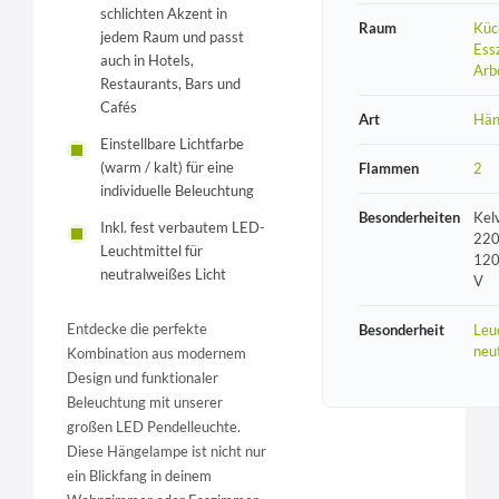
schlichten Akzent in
Raum
Küc
jedem Raum und passt
Ess
auch in Hotels,
Arb
Restaurants, Bars und
Cafés
Art
Hän
Einstellbare Lichtfarbe
(warm / kalt) für eine
Flammen
2
individuelle Beleuchtung
Besonderheiten
Kel
Inkl. fest verbautem LED-
220
Leuchtmittel für
120
neutralweißes Licht
V
Entdecke die perfekte
Besonderheit
Leu
neu
Kombination aus modernem
Design und funktionaler
Beleuchtung mit unserer
großen LED Pendelleuchte.
Diese Hängelampe ist nicht nur
ein Blickfang in deinem