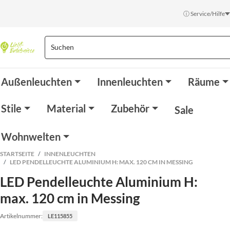
ⓘ Service/Hilfe
Außenleuchten
Innenleuchten
Räume
Stile
Material
Zubehör
Sale
Wohnwelten
STARTSEITE
INNENLEUCHTEN
LED PENDELLEUCHTE ALUMINIUM H: MAX. 120 CM IN MESSING
LED Pendelleuchte Aluminium H:
max. 120 cm in Messing
Artikelnummer:
LE115855