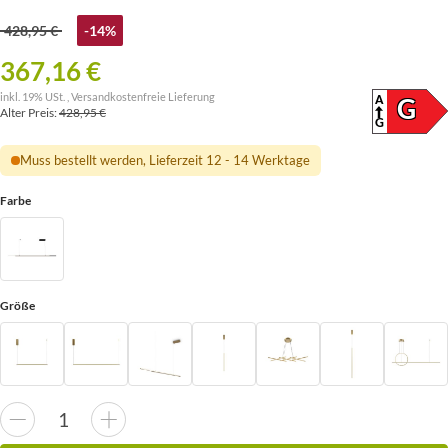
428,95 €
-14%
367,16 €
inkl. 19% USt. ,
Versandkostenfreie Lieferung
A
ENERG
G
Alter Preis:
428,95 €
(SKAL
G
Muss bestellt werden, Lieferzeit 12 - 14 Werktage
Farbe
Größe