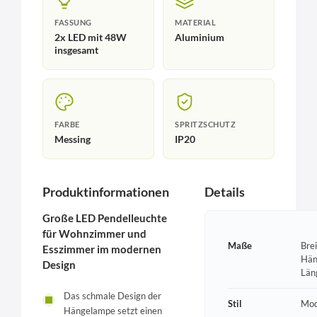
FASSUNG
MATERIAL
2x LED mit 48W
Aluminium
insgesamt
FARBE
SPRITZSCHUTZ
Messing
IP20
Produktinformationen
Details
Große LED Pendelleuchte
für Wohnzimmer und
Maße
Bre
Esszimmer im modernen
Hän
Design
Län
Das schmale Design der
Stil
Mod
Hängelampe setzt einen