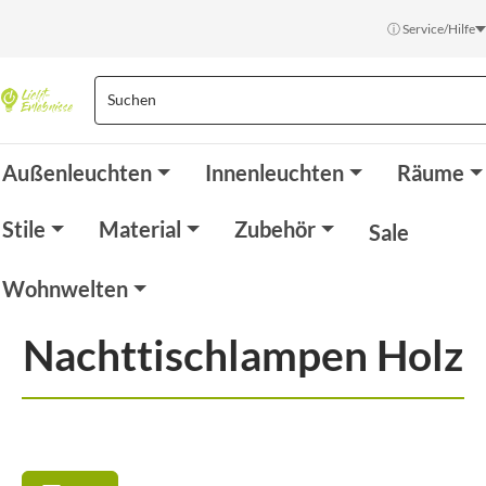
ⓘ Service/Hilfe
Außenleuchten
Innenleuchten
Räume
Stile
Material
Zubehör
Sale
Wohnwelten
Nachttischlampen Holz