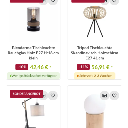
Blendarme Tischleuchte
Tripod Tischleuchte
Rauchglas Holz E27 H:18 cm
Skandinavisch Holzschirm
klein
E27 41 cm
42,46 €
56,91 €
-10%
*
-11%
*
Wenige Stück sofort verfügbar
Lieferzeit: 2-3 Wochen
SONDERANGEBOT