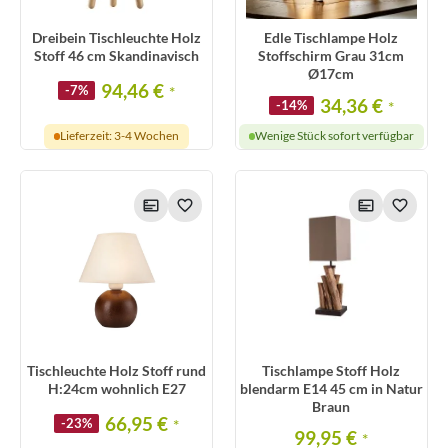
Dreibein Tischleuchte Holz
Edle Tischlampe Holz
Stoff 46 cm Skandinavisch
Stoffschirm Grau 31cm
Ø17cm
94,46 €
-7%
*
34,36 €
-14%
*
Lieferzeit: 3-4 Wochen
Wenige Stück sofort verfügbar
Tischleuchte Holz Stoff rund
Tischlampe Stoff Holz
H:24cm wohnlich E27
blendarm E14 45 cm in Natur
Braun
66,95 €
-23%
*
99,95 €
*