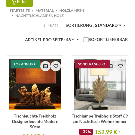
Filter
STARTSEITE
MATERIAL
HOLZLAMPEN
NACHTTISCHLAMPEN HOLZ
SORTIERUNG
STANDARD
1 - 48 / 95
SOFORT LIEFERBAR
ARTIKEL PRO SEITE
48
TOP ANGEBOT
SONDERANGEBOT
Tischleuchte Treibholz
Tischlampe Treibholz Stoff 69
Designerleuchte Modern
cm Nachttisch Wohnzimmer
50cm
152,99 €
-39%
*