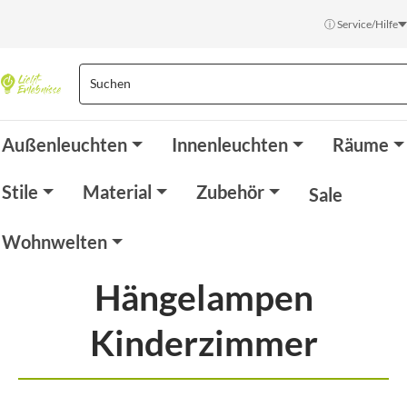
ⓘ Service/Hilfe
Außenleuchten
Innenleuchten
Räume
Stile
Material
Zubehör
Sale
Wohnwelten
Hängelampen
Kinderzimmer