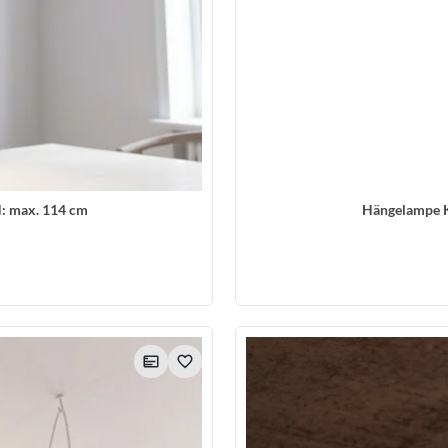
: max. 114 cm
Hängelampe K