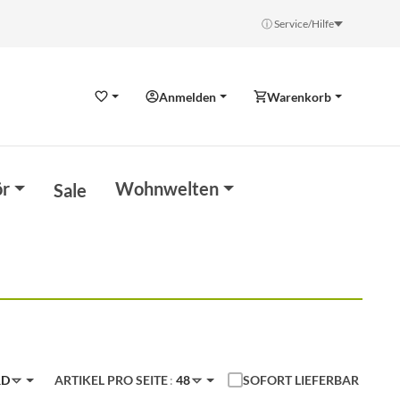
ⓘ Service/Hilfe
Anmelden
Warenkorb
Wunschzettel
r
Wohnwelten
Sale
SOFORT LIEFERBAR
RD
ARTIKEL PRO SEITE
48