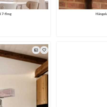
 7-flmg
Hängel