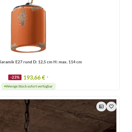
eramik E27 rund D: 12,5 cm H: max. 114 cm
193,66 €
-23%
*
Wenige Stück sofort verfügbar