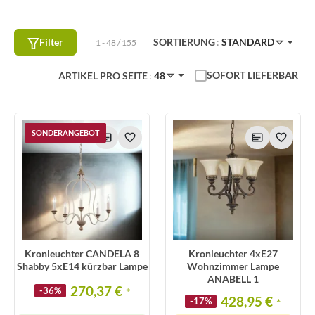
Filter
SORTIERUNG
STANDARD
1 - 48 / 155
SOFORT LIEFERBAR
ARTIKEL PRO SEITE
48
SONDERANGEBOT
Kronleuchter CANDELA 8
Kronleuchter 4xE27
Shabby 5xE14 kürzbar Lampe
Wohnzimmer Lampe
ANABELL 1
270,37 €
-36%
*
428,95 €
-17%
*