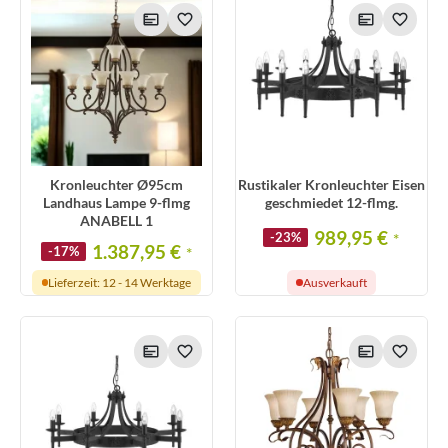
Kronleuchter Ø95cm
Rustikaler Kronleuchter Eisen
Landhaus Lampe 9-flmg
geschmiedet 12-flmg.
ANABELL 1
989,95 €
-23%
*
1.387,95 €
-17%
*
Lieferzeit: 12 - 14 Werktage
Ausverkauft