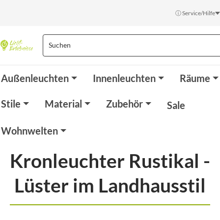
ⓘ Service/Hilfe
Außenleuchten
Innenleuchten
Räume
Stile
Material
Zubehör
Sale
Wohnwelten
Kronleuchter Rustikal -
Lüster im Landhausstil