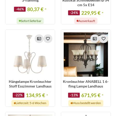
3-flammig
Rustikal Schmiedeeisen Ø 54
cm 5x E14
80,37 €
-46%
*
229,95 €
-24%
*
Sofort lieferbar
Ausverkauft
Hängelampe Kronleuchter
Kronleuchter ANABELL 1 6-
Stoff Esszimmer Landhaus
flmg Lampe Landhaus
134,95 €
671,95 €
-22%
*
-13%
*
Lieferzeit: 5-6 Wochen
Muss bestellt werden