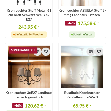
Kronleuchter Stoff Metall 61
Kronleuchter ABUELA Stoff 5-
cm breit Schwarz Weiß 4x
flmg Landhaus Esstisch
E27
175,58 €
-46%
*
243,95 €
*
Lieferzeit: 3-4 Wochen
Sofort lieferbar
SONDERANGEBOT
Kronleuchter 3xE27 Landhaus
Rustikale Kronleuchter
Esstisch gemütlich
Pendelleuchte Weiß
120,62 €
65,95 €
-46%
*
*