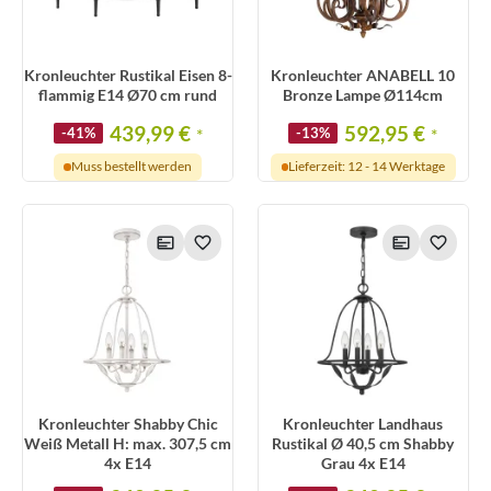
Kronleuchter Rustikal Eisen 8-
Kronleuchter ANABELL 10
flammig E14 Ø70 cm rund
Bronze Lampe Ø114cm
439,99 €
592,95 €
-41%
*
-13%
*
Muss bestellt werden
Lieferzeit: 12 - 14 Werktage
Kronleuchter Shabby Chic
Kronleuchter Landhaus
Weiß Metall H: max. 307,5 cm
Rustikal Ø 40,5 cm Shabby
4x E14
Grau 4x E14