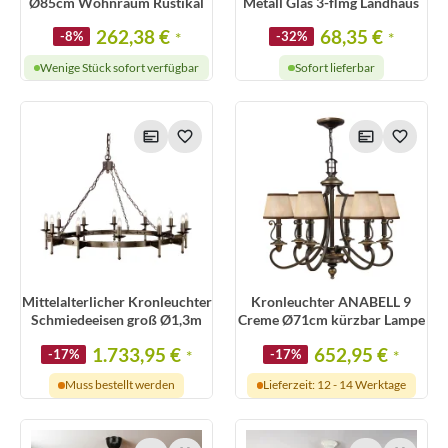
Ø85cm Wohnraum Rustikal
Metall Glas 3-flmg Landhaus
262,38 €
68,35 €
-8%
*
-32%
*
Wenige Stück sofort verfügbar
Sofort lieferbar
Mittelalterlicher Kronleuchter
Kronleuchter ANABELL 9
Schmiedeeisen groß Ø1,3m
Creme Ø71cm kürzbar Lampe
1.733,95 €
652,95 €
-17%
*
-17%
*
Muss bestellt werden
Lieferzeit: 12 - 14 Werktage