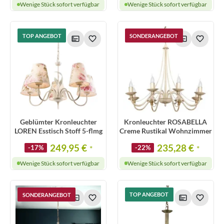
Wenige Stück sofort verfügbar
Wenige Stück sofort verfügbar
TOP ANGEBOT
SONDERANGEBOT
Geblümter Kronleuchter
Kronleuchter ROSABELLA
LOREN Esstisch Stoff 5-flmg
Creme Rustikal Wohnzimmer
249,95 €
235,28 €
-17%
*
-22%
*
Wenige Stück sofort verfügbar
Wenige Stück sofort verfügbar
SONDERANGEBOT
TOP ANGEBOT