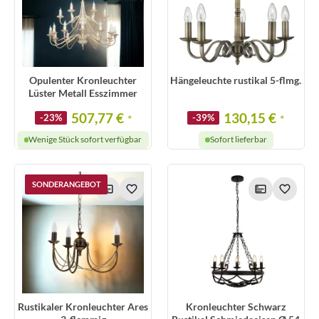
Opulenter Kronleuchter
Hängeleuchte rustikal 5-flmg.
Lüster Metall Esszimmer
507,77 €
130,15 €
-23%
*
-39%
*
Wenige Stück sofort verfügbar
Sofort lieferbar
SONDERANGEBOT
Rustikaler Kronleuchter Ares
Kronleuchter Schwarz