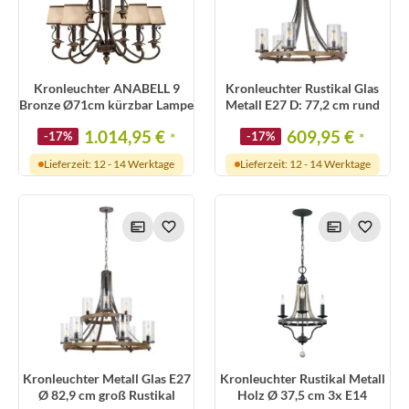
Kronleuchter ANABELL 9
Kronleuchter Rustikal Glas
Bronze Ø71cm kürzbar Lampe
Metall E27 D: 77,2 cm rund
1.014,95 €
609,95 €
-17%
*
-17%
*
Lieferzeit: 12 - 14 Werktage
Lieferzeit: 12 - 14 Werktage
Kronleuchter Metall Glas E27
Kronleuchter Rustikal Metall
Ø 82,9 cm groß Rustikal
Holz Ø 37,5 cm 3x E14