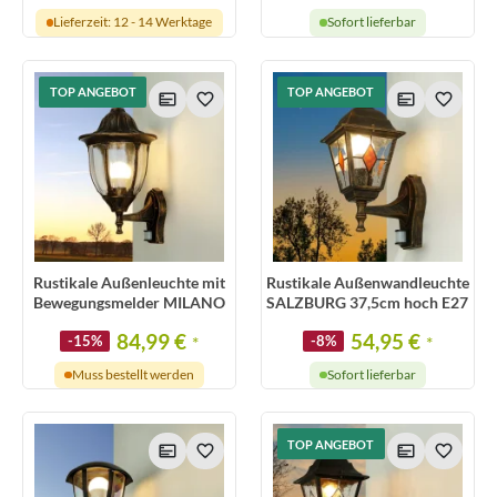
Lieferzeit: 12 - 14 Werktage
Sofort lieferbar
TOP ANGEBOT
TOP ANGEBOT
Rustikale Außenleuchte mit
Rustikale Außenwandleuchte
Bewegungsmelder MILANO
SALZBURG 37,5cm hoch E27
84,99 €
54,95 €
-15%
*
-8%
*
Muss bestellt werden
Sofort lieferbar
TOP ANGEBOT