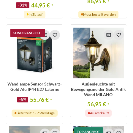
86,95 €
*
44,95 €
-31%
*
In Zulauf
Muss bestellt werden
SONDERANGEBOT
Wandlampe Sensor Schwarz-
Außenleuchte mit
Gold Alu IP44 E27 Laterne
Bewegungsmelder Gold Antik
Wand MILANO
55,76 €
-5%
*
56,95 €
*
Lieferzeit: 5 - 7 Werktage
Ausverkauft
TOP ANGEBOT