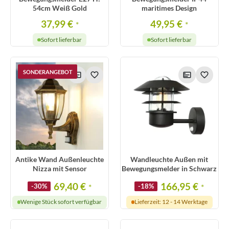
54cm Weiß Gold
maritimes Design
37,99 €
49,95 €
*
*
Sofort lieferbar
Sofort lieferbar
SONDERANGEBOT
Antike Wand Außenleuchte
Wandleuchte Außen mit
Nizza mit Sensor
Bewegungsmelder in Schwarz
69,40 €
166,95 €
-30%
*
-18%
*
Wenige Stück sofort verfügbar
Lieferzeit: 12 - 14 Werktage