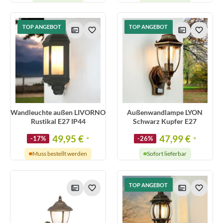
TOP ANGEBOT
TOP ANGEBOT
Wandleuchte außen LIVORNO
Außenwandlampe LYON
Rustikal E27 IP44
Schwarz Kupfer E27
49,95 €
47,99 €
-17%
*
-26%
*
Muss bestellt werden
Sofort lieferbar
TOP ANGEBOT