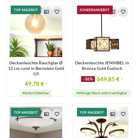
TOP ANGEBOT
SONDERANGEBOT
Deckenleuchte Rauchglas Ø
Deckenleuchte JENNIBEL in
12 cm rund in Bernstein Gold
Bronze Gold Esstisch
G9
649,85 €
-36%
*
49,78 €
*
Sofort lieferbar
Wenige Stück sofort verfügbar
TOP ANGEBOT
TOP ANGEBOT