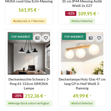
MUSA rund Glas Echt-Messing
35 cm IP44 Messing Antik
Weiß 2x E27
161,95 €
*
109,95 €
-42%
*
Lieferzeit: 6-7 Wochen
Sofort lieferbar
TOP ANGEBOT
TOP ANGEBOT
Deckenleuchte Schwarz 3-
Deckenlampe Holz Glas 47 cm
flmg 61-152cm SIMONA
lang G9 in Hell Weiß 3-
Lampe
flammig
212,36 €
49,99 €
-28%
*
*
Wenige Stück sofort verfügbar
Sofort lieferbar