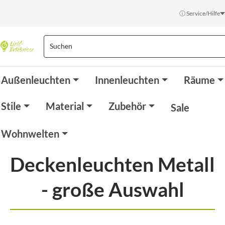
ⓘ Service/Hilfe
Außenleuchten
Innenleuchten
Räume
Stile
Material
Zubehör
Sale
Wohnwelten
Deckenleuchten Metall
- große Auswahl