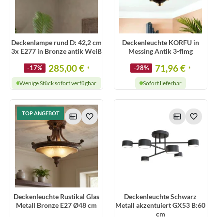
Deckenlampe rund D: 42,2 cm
Deckenleuchte KORFU in
3x E277 in Bronze antik Weiß
Messing Antik 3-flmg
285,00 €
71,96 €
-17%
*
-28%
*
Wenige Stück sofort verfügbar
Sofort lieferbar
TOP ANGEBOT
Deckenleuchte Rustikal Glas
Deckenleuchte Schwarz
Metall Bronze E27 Ø48 cm
Metall akzentuiert GX53 B:60
cm