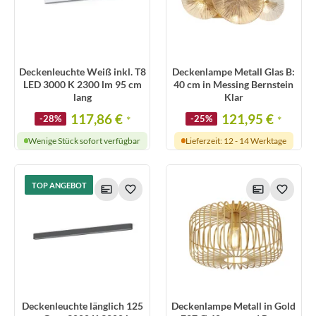
Deckenleuchte Weiß inkl. T8
Deckenlampe Metall Glas B:
LED 3000 K 2300 lm 95 cm
40 cm in Messing Bernstein
lang
Klar
117,86 €
121,95 €
-28%
*
-25%
*
Wenige Stück sofort verfügbar
Lieferzeit: 12 - 14 Werktage
TOP ANGEBOT
Deckenleuchte länglich 125
Deckenlampe Metall in Gold