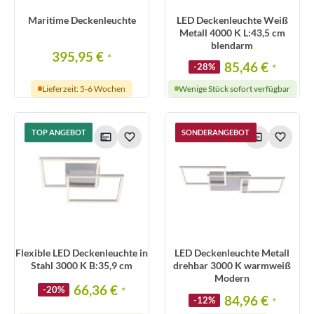
Maritime Deckenleuchte
LED Deckenleuchte Weiß
Metall 4000 K L:43,5 cm
blendarm
395,95 €
*
85,46 €
-28%
*
Lieferzeit: 5-6 Wochen
Wenige Stück sofort verfügbar
TOP ANGEBOT
SONDERANGEBOT
Flexible LED Deckenleuchte in
LED Deckenleuchte Metall
Stahl 3000 K B:35,9 cm
drehbar 3000 K warmweiß
Modern
66,36 €
-20%
*
84,96 €
-12%
*