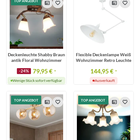
TOP ANGEBOT
Deckenleuchte Shabby Braun
Flexible Deckenlampe Weiß
antik Floral Wohnzimmer
Wohnzimmer Retro Leuchte
79,95 €
144,95 €
-24%
*
*
Wenige Stück sofort verfügbar
Ausverkauft
TOP ANGEBOT
TOP ANGEBOT