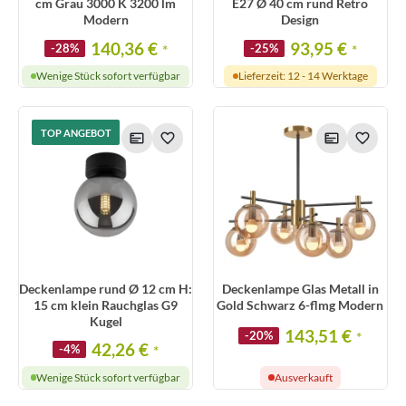
cm Grau 3000 K 3200 lm
E27 Ø 40 cm rund Retro
Modern
Design
140,36 €
93,95 €
-28%
*
-25%
*
Wenige Stück sofort verfügbar
Lieferzeit: 12 - 14 Werktage
TOP ANGEBOT
Deckenlampe rund Ø 12 cm H:
Deckenlampe Glas Metall in
15 cm klein Rauchglas G9
Gold Schwarz 6-flmg Modern
Kugel
143,51 €
-20%
*
42,26 €
-4%
*
Wenige Stück sofort verfügbar
Ausverkauft