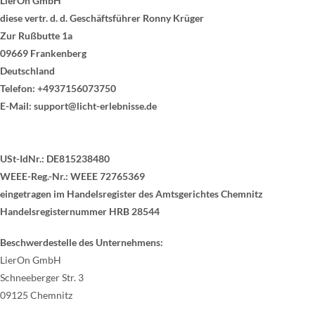
LierOn GmbH
diese vertr. d. d. Geschäftsführer Ronny Krüger
Zur Rußbutte 1a
09669 Frankenberg
Deutschland
Telefon: +4937156073750
E-Mail:
support@licht-erlebnisse.de
USt-IdNr.: DE815238480
WEEE-Reg.-Nr.:
WEEE 72765369
eingetragen im Handelsregister des Amtsgerichtes Chemnitz
Handelsregisternummer HRB 28544
Beschwerdestelle des Unternehmens:
LierOn GmbH
Schneeberger Str. 3
09125 Chemnitz