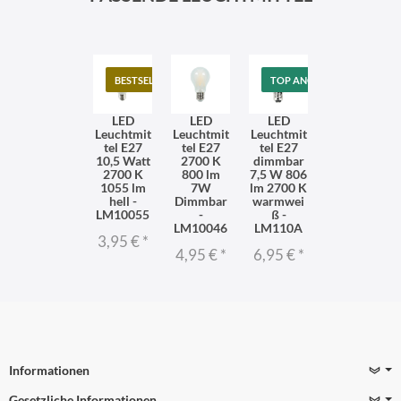
BESTSELLER
TOP ANGEBOT
LED
LED
LED
Leuchtmit
Leuchtmit
Leuchtmit
tel E27
tel E27
tel E27
10,5 Watt
2700 K
dimmbar
2700 K
800 lm
7,5 W 806
1055 lm
7W
lm 2700 K
hell -
Dimmbar
warmwei
LM10055
-
ß -
LM10046
LM110A
3,95 €
*
4,95 €
*
6,95 €
*
Informationen
Gesetzliche Informationen