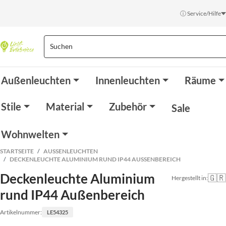
ⓘ Service/Hilfe
Außenleuchten
Innenleuchten
Räume
Stile
Material
Zubehör
Sale
Wohnwelten
STARTSEITE
AUSSENLEUCHTEN
DECKENLEUCHTE ALUMINIUM RUND IP44 AUSSENBEREICH
Deckenleuchte Aluminium
🇬🇷
Hergestellt in:
rund IP44 Außenbereich
Artikelnummer:
LE54325