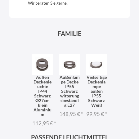
Wir beraten Sie gerne.
FAMILIE
Außen
Außenlam
Vielseitige
Deckenle
pe Decke
Deckenla
uchte
IP55
mpe
IP44
Schwarz
außen
Schwarz
witterung
IP55
Ø27cm
sbeständi
Schwarz
klein
g E27
Weiß
Aluminiu
148,95 €
*
99,95 €
*
m
112,95 €
*
PASSENDE LEUCHTMITTEL