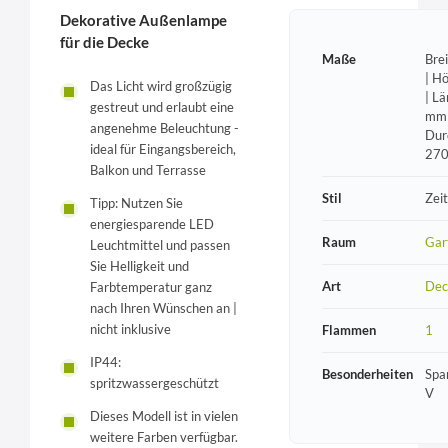
Dekorative Außenlampe
für die Decke
Maße
Bre
| H
Das Licht wird großzügig
| L
gestreut und erlaubt eine
mm 
angenehme Beleuchtung -
Dur
ideal für Eingangsbereich,
27
Balkon und Terrasse
Stil
Zeit
Tipp: Nutzen Sie
energiesparende LED
Raum
Gar
Leuchtmittel und passen
Sie Helligkeit und
Art
Dec
Farbtemperatur ganz
nach Ihren Wünschen an |
nicht inklusive
Flammen
1
IP44:
Besonderheiten
Spa
spritzwassergeschützt
V
Dieses Modell ist in vielen
weitere Farben verfügbar.