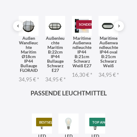
SONDERANGEBOT
dleuc
Außen
Außenleu
Maritime
Maritime
Mari
 Außen
Wandleuc
chte
Außenwa
Außenwa
Auße
28cm
hte
Maritim
ndleuchte
ndleuchte
ndleu
E27
Maritim
B:22cm
IP44
IP44 oval
IP44 
miniu
Ø18cm
IP44
B:21cm
B:21cm
Ø19
IP44
IP44
Bullauge
Schwarz
Schwarz
Schw
ritim
Bullauge
Schwarz
Weiß E27
Weiß
We
FLORAID
E27
95 €
*
16,30 €
*
34,95 €
*
34,9
34,95 €
*
34,95 €
*
PASSENDE LEUCHTMITTEL
BESTSELLER
TOP ANGEBOT
LED
LED
LED