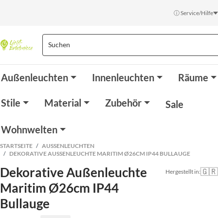
ⓘ Service/Hilfe
Außenleuchten
Innenleuchten
Räume
Stile
Material
Zubehör
Sale
Wohnwelten
STARTSEITE
AUSSENLEUCHTEN
DEKORATIVE AUSSENLEUCHTE MARITIM Ø26CM IP44 BULLAUGE
Dekorative Außenleuchte
🇬🇷
Hergestellt in:
Maritim Ø26cm IP44
Bullauge