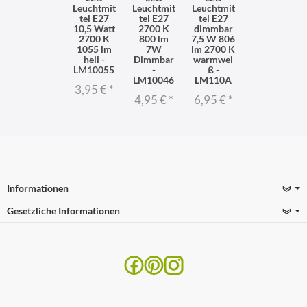
Leuchtmit
Leuchtmit
Leuchtmit
tel E27
tel E27
tel E27
10,5 Watt
2700 K
dimmbar
2700 K
800 lm
7,5 W 806
1055 lm
7W
lm 2700 K
hell -
Dimmbar
warmwei
LM10055
-
ß -
LM10046
LM110A
3,95 €
*
4,95 €
*
6,95 €
*
Informationen
Gesetzliche Informationen