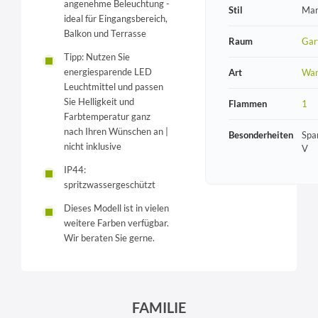
angenehme Beleuchtung -
Stil
Mar
ideal für Eingangsbereich,
Balkon und Terrasse
Raum
Gar
Tipp: Nutzen Sie
energiesparende LED
Art
Wan
Leuchtmittel und passen
Sie Helligkeit und
Flammen
1
Farbtemperatur ganz
nach Ihren Wünschen an |
Besonderheiten
Spa
nicht inklusive
V
IP44:
spritzwassergeschützt
Dieses Modell ist in vielen
weitere Farben verfügbar.
Wir beraten Sie gerne.
FAMILIE