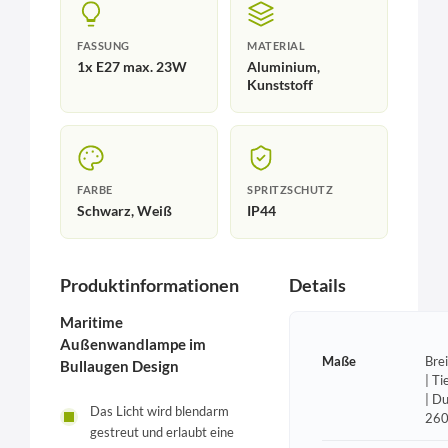
FASSUNG
MATERIAL
1x E27 max. 23W
Aluminium,
Kunststoff
FARBE
SPRITZSCHUTZ
Schwarz, Weiß
IP44
Produktinformationen
Details
Maritime
Außenwandlampe im
Maße
Bre
Bullaugen Design
| T
| D
Das Licht wird blendarm
26
gestreut und erlaubt eine