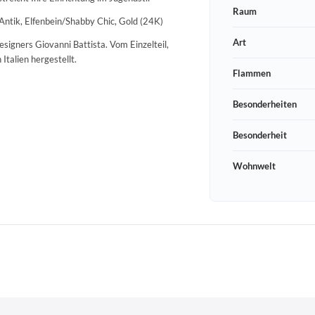
Raum
Antik, Elfenbein/Shabby Chic, Gold (24K)
Art
igners Giovanni Battista. Vom Einzelteil,
Italien hergestellt.
Flammen
Besonderheiten
Besonderheit
Wohnwelt
Schneeberger Str. 3
PLZ, Ort
09125 Sachsen Chemnitz