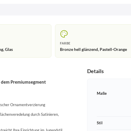
FARBE
g, Glas
Bronze hell glänzend, Pastell-Orange
Details
aus dem Premiumsegment
Maße
pischer Ornamentverzierung
flächenveredelung durch Satinieren,
Stil
reicht Ihre Einrichtung im Jugendstil