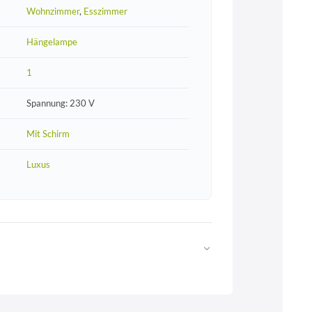
Wohnzimmer
,
Esszimmer
Hängelampe
1
Spannung: 230 V
Mit Schirm
Luxus
Web
https://www.licht-erlebnisse.de