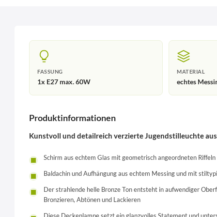
FASSUNG
MATERIAL
1x E27 max. 60W
echtes Messin
Produktinformationen
Kunstvoll und detailreich verzierte Jugendstilleuchte 
Schirm aus echtem Glas mit geometrisch angeordneten Riffeln
Baldachin und Aufhängung aus echtem Messing und mit stilty
Der strahlende helle Bronze Ton entsteht in aufwendiger Ober
Bronzieren, Abtönen und Lackieren
Diese Deckenlampe setzt ein glanzvolles Statement und unterst