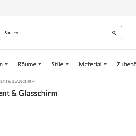
n
Räume
Stile
Material
Zubehö
ENT & GLASSCHIRM
nt & Glasschirm