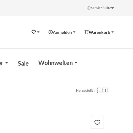
ⓘ Service/Hilfe
Anmelden
Warenkorb
Wunschzettel
r
Wohnwelten
Sale
🇮🇹
Hergestellt in: