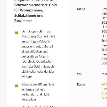
Schwarz marmoriert, Gold
Maße
Bre
für Wohnzimmer,
mm 
Schlafzimmer und
Hän
Esszimmer
102
Dur
Der Doppelschirm aus
500
Dur
Microfaser Stoff erinnert
Sch
an samtiges Velours-
mm 
Leder und setzt überall
Sch
einen stilvollen und
mm 
dekorativen Akzent
Kab
(Durch die Oberflächen
80
kann der Schirm je nach
Licht heller oder dunkler
Stil
Mod
wirken)
Kabellänge: 80 cm | Die
Raum
Woh
Ess
Schirme sind fest
Arb
verbunden und nicht
Sch
verstellbar