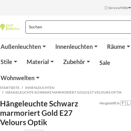
ⓘ Service/Hilfe
Außenleuchten
Innenleuchten
Räume
Stile
Material
Zubehör
Sale
Wohnwelten
STARTSEITE
INNENLEUCHTEN
HÄNGELEUCHTE SCHWARZ MARMORIERT GOLD E27 VELOURS OPTIK
Hängeleuchte Schwarz
🇵🇱
Hergestellt in:
marmoriert Gold E27
Velours Optik