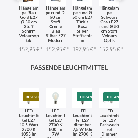
delleu
Hängelam
Hängelam
Hängelam
Hängelam
Häng
e Stoff
pe Blau
pe rund D:
pe rund Ø
pe
p
lours
Gold E27
50 cm
50 cm E27
Schwarz
Schw
ptik
Ø 50 cm
Stoff
Türkis
Grau E27
We
dern
Stoff
Creme
Rosa
rund Ø 50
Gold
lammig
Schirm
Blau
Silber
cm Stoff
flam
E27
Veloursop
Silber E27
Stoffschir
Velours
E2
tik
Modern
m
Optik
Stoffs
1,95 €
*
m
152,95 €
*
152,95 €
*
197,95 €
*
152,95 €
*
231,
PASSENDE LEUCHTMITTEL
BESTSELLER
TOP ANGEBOT
TOP ANGEBOT
LED
LED
LED
LED
Leuchtmit
Leuchtmit
Leuchtmit
Leuchtmit
tel E27
tel E27
tel E27
tel E27
10,5 Watt
2700 K
dimmbar
Farbwech
2700 K
800 lm
7,5 W 806
sel
1055 lm
7W
lm 2700 K
Dimmer