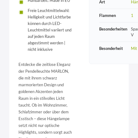
Handarbeit: Made in EU
Art
Hän
Freie Leuchtmittelwahl:
Flammen
1
Helligkeit und Lichtfarbe
können durch LED-
Besonderheiten
Spa
Leuchtmittel variiert und
V
auf jeden Raum
abgestimmt werden |
Besonderheit
Mit
nicht inklusive
Entdecke die zeitlose Eleganz
der Pendelleuchte MARLON,
die mit ihrem schwarz
marmorierten Design und
goldenen Akzenten jeden
Raum in ein stilvolles Licht
taucht. Ob im Wohnzimmer,
Schlafzimmer oder über dem
Esstisch – diese Hängelampe
setzt nicht nur optische
Highlights, sondern sorgt auch