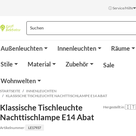
ⓘ Service/Hilfe
Außenleuchten
Innenleuchten
Räume
Stile
Material
Zubehör
Sale
Wohnwelten
STARTSEITE
INNENLEUCHTEN
KLASSISCHE TISCHLEUCHTE NACHTTISCHLAMPE E14 ABAT
Klassische Tischleuchte
🇮🇹
Hergestellt in:
Nachttischlampe E14 Abat
Artikelnummer:
LE17937