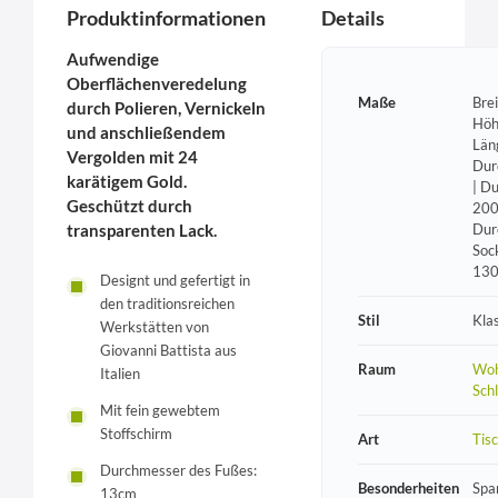
Produktinformationen
Details
Aufwendige
Oberflächenveredelung
Maße
Bre
durch Polieren, Vernickeln
Höh
und anschließendem
Län
Vergolden mit 24
Dur
karätigem Gold.
| D
Geschützt durch
200
transparenten Lack.
Dur
Soc
13
Designt und gefertigt in
den traditionsreichen
Stil
Kla
Werkstätten von
Giovanni Battista aus
Raum
Woh
Italien
Sch
Mit fein gewebtem
Stoffschirm
Art
Tis
Durchmesser des Fußes:
Besonderheiten
Spa
13cm