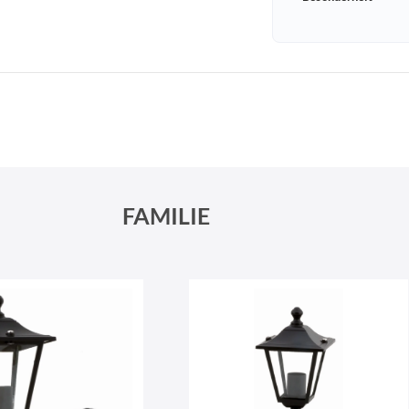
Schneeberger Str. 3
PLZ, Ort
09125 Sachsen Chemnitz
FAMILIE