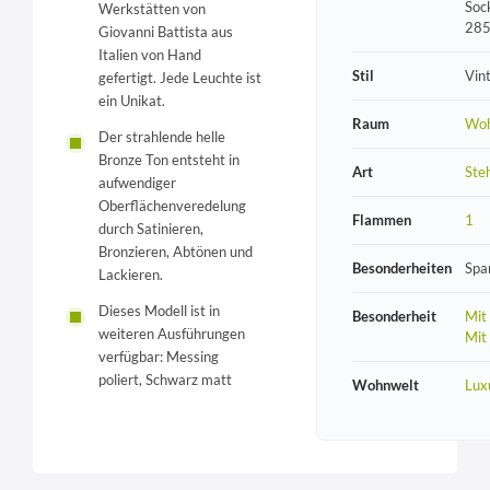
Soc
Werkstätten von
28
Giovanni Battista aus
Italien von Hand
Stil
Vin
gefertigt. Jede Leuchte ist
ein Unikat.
Raum
Wo
Der strahlende helle
Bronze Ton entsteht in
Art
Ste
aufwendiger
Oberflächenveredelung
Flammen
1
durch Satinieren,
Bronzieren, Abtönen und
Besonderheiten
Spa
Lackieren.
Dieses Modell ist in
Besonderheit
Mit
weiteren Ausführungen
Mit
verfügbar: Messing
poliert, Schwarz matt
Wohnwelt
Lux