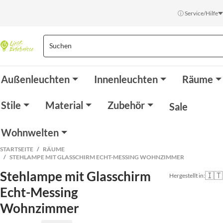
ⓘ Service/Hilfe
Außenleuchten
Innenleuchten
Räume
Stile
Material
Zubehör
Sale
Wohnwelten
STARTSEITE
RÄUME
STEHLAMPE MIT GLASSCHIRM ECHT-MESSING WOHNZIMMER
Stehlampe mit Glasschirm
🇮🇹
Hergestellt in:
Echt-Messing
Wohnzimmer