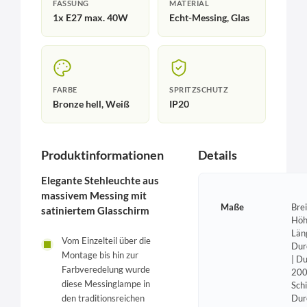
FASSUNG
MATERIAL
1x E27 max. 40W
Echt-Messing, Glas
FARBE
SPRITZSCHUTZ
Bronze hell, Weiß
IP20
Produktinformationen
Details
Elegante Stehleuchte aus
massivem Messing mit
Maße
Bre
satiniertem Glasschirm
Höh
Län
Vom Einzelteil über die
Dur
Montage bis hin zur
| D
Farbveredelung wurde
200
diese Messinglampe in
Sch
Dur
den traditionsreichen