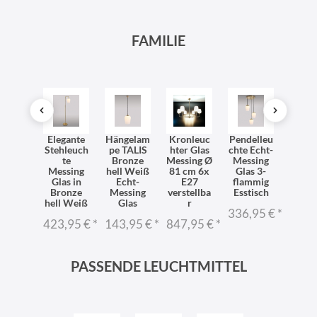
FAMILIE
dleuc
Elegante
Hängelam
Kronleuc
Pendelleu
Prem
hte
Stehleuch
pe TALIS
hter Glas
chte Echt-
Deck
dezim
te
Bronze
Messing Ø
Messing
uch
r H:
Messing
hell Weiß
81 cm 6x
Glas 3-
Mess
,5 cm
Glas in
Echt-
E27
flammig
Gl
ssing
Bronze
Messing
verstellba
Esstisch
verste
s E27
hell Weiß
Glas
r
r Esst
336,95 €
*
ALIS
423,95 €
*
143,95 €
*
847,95 €
*
170,
1,95 €
*
PASSENDE LEUCHTMITTEL