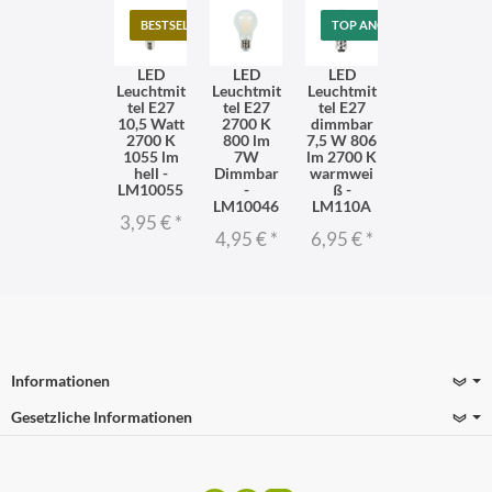
BESTSELLER
TOP ANGEBOT
LED
LED
LED
Leuchtmit
Leuchtmit
Leuchtmit
tel E27
tel E27
tel E27
10,5 Watt
2700 K
dimmbar
2700 K
800 lm
7,5 W 806
1055 lm
7W
lm 2700 K
hell -
Dimmbar
warmwei
LM10055
-
ß -
LM10046
LM110A
3,95 €
*
4,95 €
*
6,95 €
*
Informationen
Gesetzliche Informationen