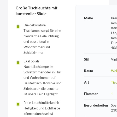
Große Tischleuchte mit
kunstvoller Säule
Maße
Bre
mm 
Die dekorative
838
Tischlampe sorgt für eine
Län
blendarme Beleuchtung
mm 
und passt ideal in
Dur
Wohnzimmer und
40
Schlafzimmer
Stil
Vin
Egal ob als
Nachttischlampe im
Raum
Wo
Schlafzimmer oder in Flur
und Wohnzimmer auf
Art
Tis
Beistelltisch, Konsole und
Sideboard - die Leuchte
Flammen
1
ist überall ein Highlight
Freie Leuchtmittelwahl:
Besonderheiten
Spa
Helligkeit und Lichtfarbe
230
können durch selbst