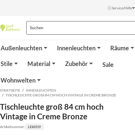
ⓘ Service/Hilfe
Außenleuchten
Innenleuchten
Räume
Stile
Material
Zubehör
Sale
Wohnwelten
STARTSEITE
INNENLEUCHTEN
TISCHLEUCHTE GROSS 84 CM HOCH VINTAGE IN CREME BRONZE
Tischleuchte groß 84 cm hoch
Vintage in Creme Bronze
Artikelnummer:
LE60319