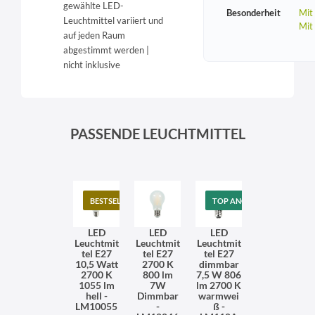
gewählte LED-
Besonderheit
Mit
Leuchtmittel variiert und
Mit
auf jeden Raum
abgestimmt werden |
nicht inklusive
PASSENDE LEUCHTMITTEL
BESTSELLER
TOP ANGEBOT
LED
LED
LED
Leuchtmit
Leuchtmit
Leuchtmit
tel E27
tel E27
tel E27
10,5 Watt
2700 K
dimmbar
2700 K
800 lm
7,5 W 806
1055 lm
7W
lm 2700 K
hell -
Dimmbar
warmwei
LM10055
-
ß -