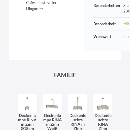
Cafés ein stilvoller
Besonderheiten
Spa
Hingucker
230
Besonderheit
Mit
Wohnwelt
Lux
FAMILIE
Deckenla
Deckenla
Deckenle
Deckenle
mpe RINA
mpe RINA
uchte
uchte
in Zinn
in Zinn
RINA in
RINA
Ø18cm
Weiß
Zinn
Zinn