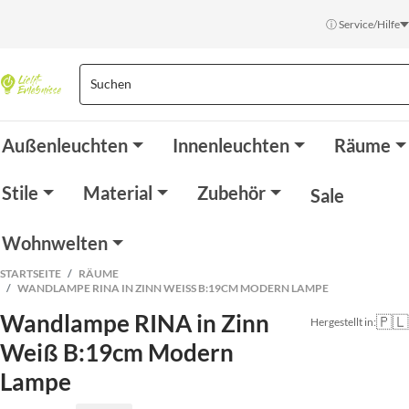
ⓘ Service/Hilfe
Außenleuchten
Innenleuchten
Räume
Stile
Material
Zubehör
Sale
Wohnwelten
STARTSEITE
RÄUME
WANDLAMPE RINA IN ZINN WEISS B:19CM MODERN LAMPE
Wandlampe RINA in Zinn
🇵🇱
Hergestellt in:
Weiß B:19cm Modern
Lampe