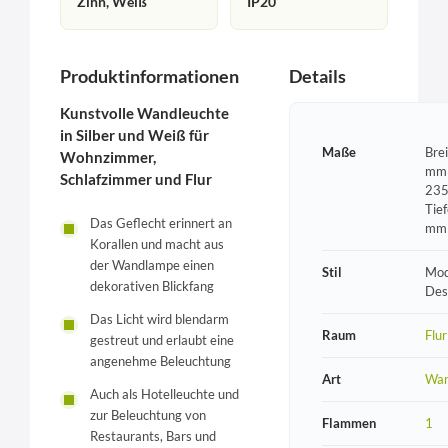
Zinn, Weiß
IP20
Produktinformationen
Details
Kunstvolle Wandleuchte
in Silber und Weiß für
Maße
Bre
Wohnzimmer,
mm 
Schlafzimmer und Flur
235
Tie
Das Geflecht erinnert an
mm
Korallen und macht aus
der Wandlampe einen
Stil
Mod
dekorativen Blickfang
Des
Das Licht wird blendarm
Raum
Flur
gestreut und erlaubt eine
angenehme Beleuchtung
Art
Wan
Auch als Hotelleuchte und
zur Beleuchtung von
Flammen
1
Restaurants, Bars und