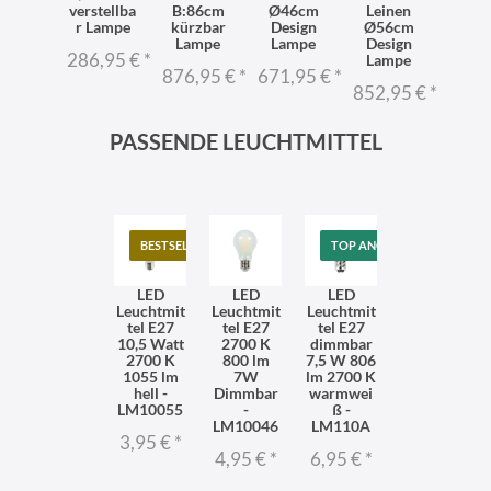
verstellba
B:86cm
Ø46cm
Leinen
r Lampe
kürzbar
Design
Ø56cm
Lampe
Lampe
Design
286,95 €
*
Lampe
876,95 €
*
671,95 €
*
852,95 €
*
PASSENDE LEUCHTMITTEL
BESTSELLER
TOP ANGEBOT
LED
LED
LED
Leuchtmit
Leuchtmit
Leuchtmit
tel E27
tel E27
tel E27
10,5 Watt
2700 K
dimmbar
2700 K
800 lm
7,5 W 806
1055 lm
7W
lm 2700 K
hell -
Dimmbar
warmwei
LM10055
-
ß -
LM10046
LM110A
3,95 €
*
4,95 €
*
6,95 €
*