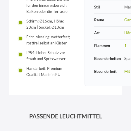
für den Eingangsbereich,
Stil
Mar
Balkon oder die Terrasse
Raum
Gar
Schirm: Ø16cm, Höhe:
23cm | Sockel: Ø10cm
Art
Hän
Echt-Messing: wetterfest;
rostfrei selbst an Küsten
Flammen
1
IP54: Hoher Schutz vor
Besonderheiten
Spa
Staub und Spritzwasser
Handarbeit: Premium
Besonderheit
Mit
Qualität Made in EU
PASSENDE LEUCHTMITTEL