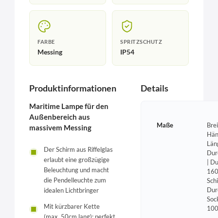
FARBE
SPRITZSCHUTZ
Messing
IP54
Produktinformationen
Details
Maritime Lampe für den
Außenbereich aus
Maße
Bre
massivem Messing
Hän
Län
Der Schirm aus Riffelglas
Dur
erlaubt eine großzügige
| D
Beleuchtung und macht
160
die Pendelleuchte zum
Sch
Dur
idealen Lichtbringer
Soc
Mit kürzbarer Kette
10
(max. 50cm lang): perfekt