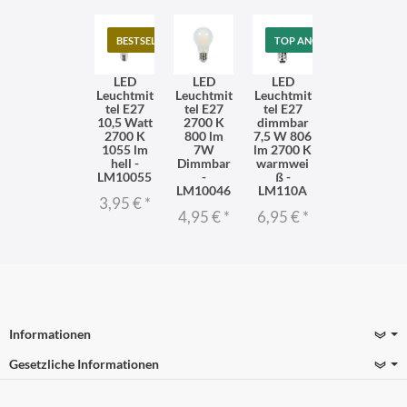
BESTSELLER
TOP ANGEBOT
LED
LED
LED
Leuchtmit
Leuchtmit
Leuchtmit
tel E27
tel E27
tel E27
10,5 Watt
2700 K
dimmbar
2700 K
800 lm
7,5 W 806
1055 lm
7W
lm 2700 K
hell -
Dimmbar
warmwei
LM10055
-
ß -
LM10046
LM110A
3,95 €
*
4,95 €
*
6,95 €
*
Informationen
Gesetzliche Informationen