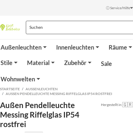
ⓘ Service/Hilfe
Außenleuchten
Innenleuchten
Räume
Stile
Material
Zubehör
Sale
Wohnwelten
STARTSEITE
AUSSENLEUCHTEN
AUSSEN PENDELLEUCHTE MESSING RIFFELGLAS IP54 ROSTFREI
Außen Pendelleuchte
🇬🇷
Hergestellt in:
Messing Riffelglas IP54
rostfrei