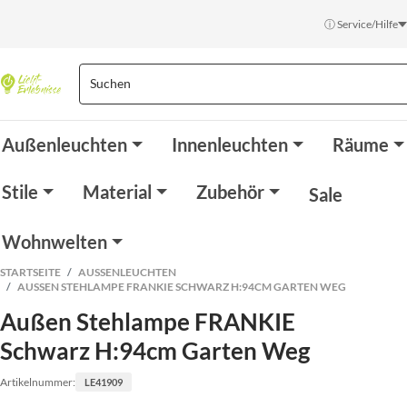
ⓘ Service/Hilfe
Außenleuchten
Innenleuchten
Räume
Stile
Material
Zubehör
Sale
Wohnwelten
STARTSEITE
AUSSENLEUCHTEN
AUSSEN STEHLAMPE FRANKIE SCHWARZ H:94CM GARTEN WEG
Außen Stehlampe FRANKIE
Schwarz H:94cm Garten Weg
Artikelnummer:
LE41909