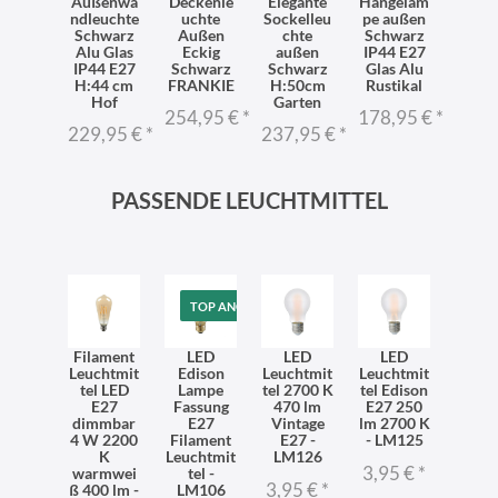
dleuc
Außenwa
Deckenle
Elegante
Hängelam
Häng
 Außen
ndleuchte
uchte
Sockelleu
pe außen
ch
terne
Schwarz
Außen
chte
Schwarz
auß
hwarz
Alu Glas
Eckig
außen
IP44 E27
IP
stikal
IP44 E27
Schwarz
Schwarz
Glas Alu
Schw
4 Haus
H:44 cm
FRANKIE
H:50cm
Rustikal
E27 
Hof
Garten
Alum
9,95 €
*
254,95 €
*
178,95 €
*
m
229,95 €
*
237,95 €
*
237,
PASSENDE LEUCHTMITTEL
TOP ANGEBOT
Filament
LED
LED
LED
Leuchtmit
Edison
Leuchtmit
Leuchtmit
tel LED
Lampe
tel 2700 K
tel Edison
E27
Fassung
470 lm
E27 250
dimmbar
E27
Vintage
lm 2700 K
4 W 2200
Filament
E27 -
- LM125
K
Leuchtmit
LM126
3,95 €
*
warmwei
tel -
3,95 €
*
ß 400 lm -
LM106