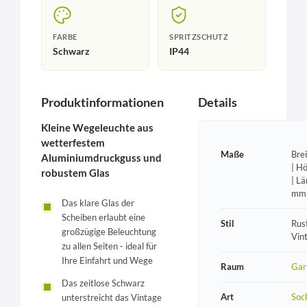
FARBE
SPRITZSCHUTZ
Schwarz
IP44
Produktinformationen
Details
Kleine Wegeleuchte aus
wetterfestem
Maße
Bre
Aluminiumdruckguss und
| H
robustem Glas
| L
mm
Das klare Glas der
Scheiben erlaubt eine
Stil
Rust
großzügige Beleuchtung
Vin
zu allen Seiten - ideal für
Ihre Einfahrt und Wege
Raum
Gar
Das zeitlose Schwarz
Art
Soc
unterstreicht das Vintage