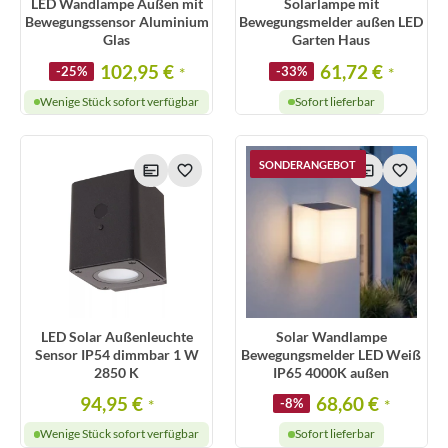
LED Wandlampe Außen mit
Solarlampe mit
Bewegungssensor Aluminium
Bewegungsmelder außen LED
Glas
Garten Haus
102,95 €
61,72 €
-25%
*
-33%
*
Wenige Stück sofort verfügbar
Sofort lieferbar
SONDERANGEBOT
LED Solar Außenleuchte
Solar Wandlampe
Sensor IP54 dimmbar 1 W
Bewegungsmelder LED Weiß
2850 K
IP65 4000K außen
94,95 €
68,60 €
*
-8%
*
Wenige Stück sofort verfügbar
Sofort lieferbar