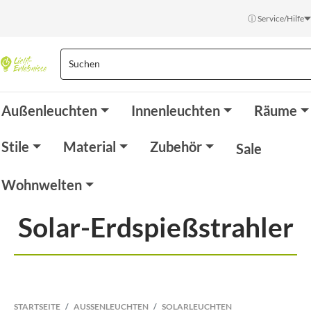
ⓘ Service/Hilfe
Außenleuchten
Innenleuchten
Räume
Stile
Material
Zubehör
Sale
Wohnwelten
Solar-Erdspießstrahler
STARTSEITE
AUSSENLEUCHTEN
SOLARLEUCHTEN