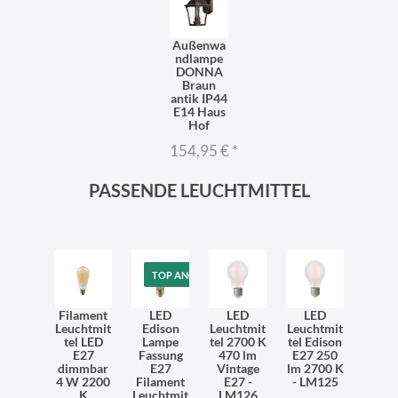
Außenwa
ndlampe
DONNA
Braun
antik IP44
E14 Haus
Hof
154,95 €
*
PASSENDE LEUCHTMITTEL
TOP ANGEBOT
Filament
LED
LED
LED
Leuchtmit
Edison
Leuchtmit
Leuchtmit
tel LED
Lampe
tel 2700 K
tel Edison
E27
Fassung
470 lm
E27 250
dimmbar
E27
Vintage
lm 2700 K
4 W 2200
Filament
E27 -
- LM125
K
Leuchtmit
LM126