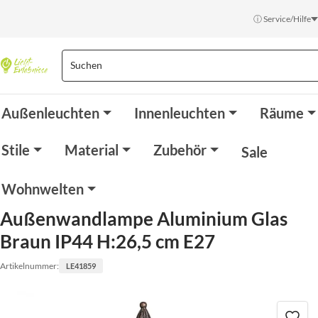
ⓘ Service/Hilfe
Außenleuchten
Innenleuchten
Räume
Stile
Material
Zubehör
Sale
Wohnwelten
Außenwandlampe Aluminium Glas
Braun IP44 H:26,5 cm E27
Artikelnummer:
LE41859