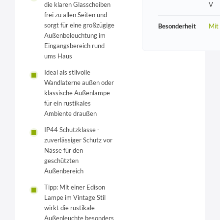
V
die klaren Glasscheiben
frei zu allen Seiten und
sorgt für eine großzügige
Besonderheit
Mit
Außenbeleuchtung im
Eingangsbereich rund
ums Haus
Ideal als stilvolle
Wandlaterne außen oder
klassische Außenlampe
für ein rustikales
Ambiente draußen
IP44 Schutzklasse -
zuverlässiger Schutz vor
Nässe für den
geschützten
Außenbereich
Tipp: Mit einer Edison
Lampe im Vintage Stil
wirkt die rustikale
Außenleuchte besonders