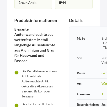
Braun Antik
IP44
Produktinformationen
Details
Elegante
Außenwandleuchte aus
Maße
Bre
wetterfestem Metall -
| H
langlebige Außenleuchte
| T
aus Aluminium und Glas
für Hauswand und
Stil
Rust
Fassade
Vin
Die Wandlaterne in Braun
Raum
Gar
Antik setzt als
Außenleuchte Antik
Art
Wan
dekorative Akzente an
Eingang, Balkon oder
Flammen
1
Terrasse
Das Licht strahlt durch
Besonderheiten
Spa