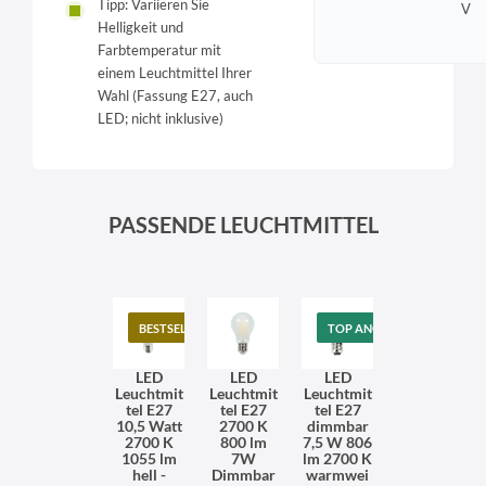
Tipp: Variieren Sie
V
Helligkeit und
Farbtemperatur mit
einem Leuchtmittel Ihrer
Wahl (Fassung E27, auch
LED; nicht inklusive)
PASSENDE LEUCHTMITTEL
BESTSELLER
TOP ANGEBOT
LED
LED
LED
Leuchtmit
Leuchtmit
Leuchtmit
tel E27
tel E27
tel E27
10,5 Watt
2700 K
dimmbar
2700 K
800 lm
7,5 W 806
1055 lm
7W
lm 2700 K
hell -
Dimmbar
warmwei