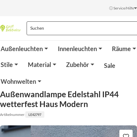
ⓘ Service/Hilfe
Außenleuchten
Innenleuchten
Räume
Stile
Material
Zubehör
Sale
Wohnwelten
Außenwandlampe Edelstahl IP44
wetterfest Haus Modern
Artikelnummer:
LE42797