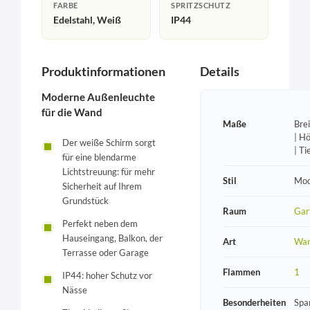
FARBE
SPRITZSCHUTZ
Edelstahl, Weiß
IP44
Produktinformationen
Details
Moderne Außenleuchte
für die Wand
Maße
Bre
| H
Der weiße Schirm sorgt
| T
für eine blendarme
Lichtstreuung: für mehr
Stil
Mod
Sicherheit auf Ihrem
Grundstück
Raum
Gar
Perfekt neben dem
Hauseingang, Balkon, der
Art
Wan
Terrasse oder Garage
Flammen
1
IP44: hoher Schutz vor
Nässe
Besonderheiten
Spa