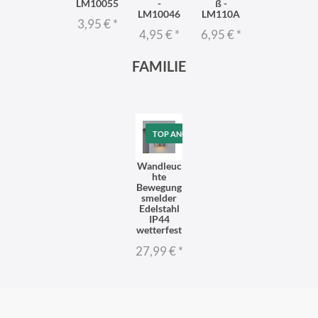
LM10055
-
ß -
LM10046
LM110A
3,95 €
*
4,95 €
*
6,95 €
*
FAMILIE
TOP ANGEBOT
Wandleuc
hte
Bewegung
smelder
Edelstahl
IP44
wetterfest
27,99 €
*