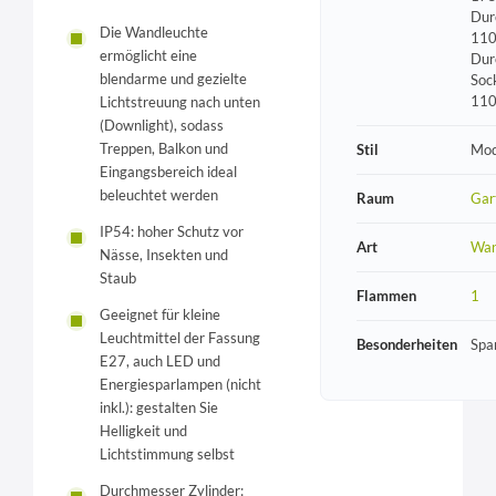
Dur
Die Wandleuchte
110
ermöglicht eine
Dur
blendarme und gezielte
Soc
11
Lichtstreuung nach unten
(Downlight), sodass
Treppen, Balkon und
Stil
Mod
Eingangsbereich ideal
beleuchtet werden
Raum
Gar
IP54: hoher Schutz vor
Art
Wan
Nässe, Insekten und
Staub
Flammen
1
Geeignet für kleine
Leuchtmittel der Fassung
Besonderheiten
Spa
E27, auch LED und
Energiesparlampen (nicht
inkl.): gestalten Sie
Helligkeit und
Lichtstimmung selbst
Durchmesser Zylinder: