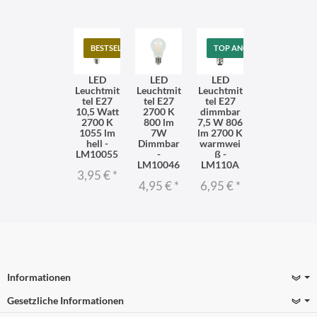
BESTSELLER
TOP ANGEBOT
LED
LED
LED
Leuchtmit
Leuchtmit
Leuchtmit
tel E27
tel E27
tel E27
10,5 Watt
2700 K
dimmbar
2700 K
800 lm
7,5 W 806
1055 lm
7W
lm 2700 K
hell -
Dimmbar
warmwei
LM10055
-
ß -
LM10046
LM110A
3,95 €
*
4,95 €
*
6,95 €
*
Informationen
Gesetzliche Informationen