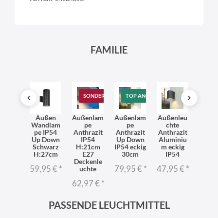
FAMILIE
SONDERANGEBOT
TOP ANGEBOT
 Down
Außen
Außenlam
Außenlam
Außenleu
Auße
enleu
Wandlam
pe
pe
chte
ndla
hte
pe IP54
Anthrazit
Anthrazit
Anthrazit
Alum
and
Up Down
IP54
Up Down
Aluminiu
m ecki
P54
Schwarz
H:21cm
IP54 eckig
m eckig
Silber
dern
H:27cm
E27
30cm
IP54
IP
TARIO
Deckenle
59,95 €
*
79,95 €
*
47,95 €
*
58,9
uchte
95 €
*
62,97 €
*
PASSENDE LEUCHTMITTEL