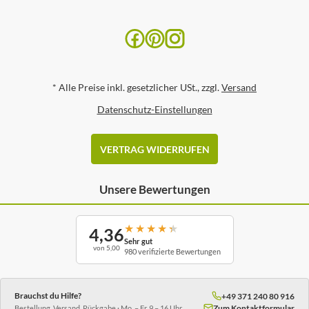
*
Alle Preise inkl. gesetzlicher USt., zzgl.
Versand
Datenschutz-Einstellungen
VERTRAG WIDERRUFEN
Unsere Bewertungen
★
★
★
★
★
4,36
Sehr gut
von 5,00
980 verifizierte Bewertungen
Brauchst du Hilfe?
+49 371 240 80 916
Zum Kontaktformular
Bestellung, Versand, Rückgabe · Mo. – Fr. 9 – 16 Uhr