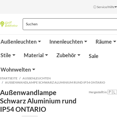
ⓘ Service/Hilfe
Außenleuchten
Innenleuchten
Räume
Stile
Material
Zubehör
Sale
Wohnwelten
STARTSEITE
AUSSENLEUCHTEN
AUSSENWANDLAMPE SCHWARZ ALUMINIUM RUND IP54 ONTARIO
Außenwandlampe
🇵🇱
Hergestellt in:
Schwarz Aluminium rund
IP54 ONTARIO