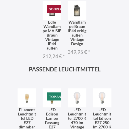
SONDERANGEBOT
Edle
Wandlam
Wandlam
pe Braun
pe MAISIE
IP44 eckig
Braun
außen
Vintage
Vintage
IP44
Design
außen
349,95 €
*
212,24 €
*
PASSENDE LEUCHTMITTEL
TOP ANGEBOT
Filament
LED
LED
LED
Leuchtmit
Edison
Leuchtmit
Leuchtmit
tel LED
Lampe
tel 2700 K
tel Edison
E27
Fassung
470 lm
E27 250
dimmbar
E27
Vintage
lm 2700 K