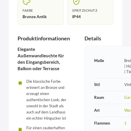
FARBE
SPRITZSCHUTZ
Bronze Antik
IP44
Produktinformationen
Details
Elegante
Außenwandleuchte für
Maße
Bre
den Eingangsbereich,
| H
Balkon oder Terrasse
| T
Die klassische Farbe
Stil
Vin
erinnert an Bronze und
erzeugt einen
Raum
Gar
authentischen Look, der
sowohl in der Stadt als
Art
Wan
auch auf dem Landhaus
ein echter Hingucker ist
Flammen
1
Für einen zauberhaften