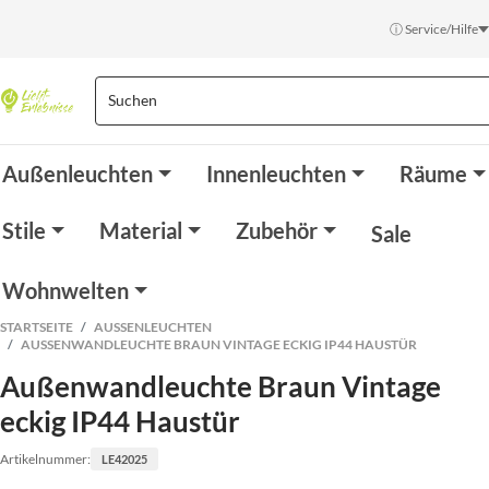
ⓘ Service/Hilfe
Außenleuchten
Innenleuchten
Räume
Stile
Material
Zubehör
Sale
Wohnwelten
STARTSEITE
AUSSENLEUCHTEN
AUSSENWANDLEUCHTE BRAUN VINTAGE ECKIG IP44 HAUSTÜR
Außenwandleuchte Braun Vintage
eckig IP44 Haustür
Artikelnummer:
LE42025