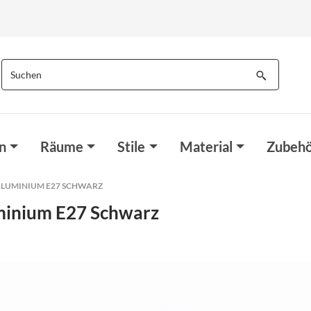
n
Räume
Stile
Material
Zubehö
LUMINIUM E27 SCHWARZ
minium E27 Schwarz