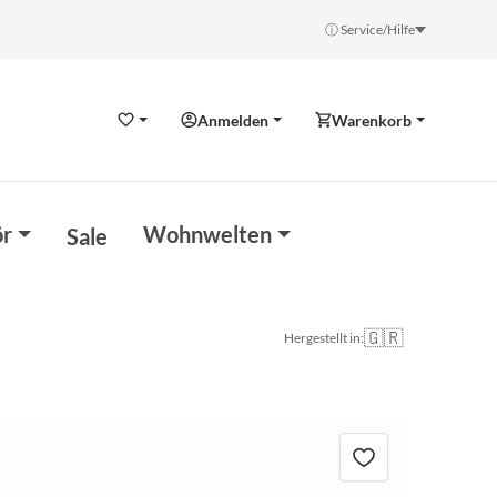
ⓘ Service/Hilfe
Anmelden
Warenkorb
Wunschzettel
r
Wohnwelten
Sale
🇬🇷
Hergestellt in: