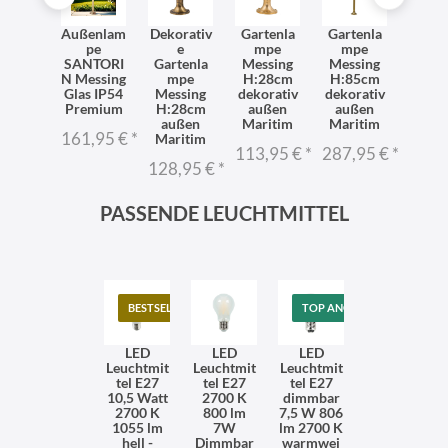
beleu
Außenlam
Dekorativ
Gartenla
Gartenla
Socke
tung
pe
e
mpe
mpe
ch
ssing
SANTORI
Gartenla
Messing
Messing
auß
felglas
N Messing
mpe
H:28cm
H:85cm
Nic
62cm
Glas IP54
Messing
dekorativ
dekorativ
Ech
P54
Premium
H:28cm
außen
außen
Mess
ußen
außen
Maritim
Maritim
H:2
161,95 €
*
Maritim
8,95 €
*
113,95 €
*
287,95 €
*
128,
128,95 €
*
PASSENDE LEUCHTMITTEL
BESTSELLER
TOP ANGEBOT
LED
LED
LED
Leuchtmit
Leuchtmit
Leuchtmit
tel E27
tel E27
tel E27
10,5 Watt
2700 K
dimmbar
2700 K
800 lm
7,5 W 806
1055 lm
7W
lm 2700 K
hell -
Dimmbar
warmwei