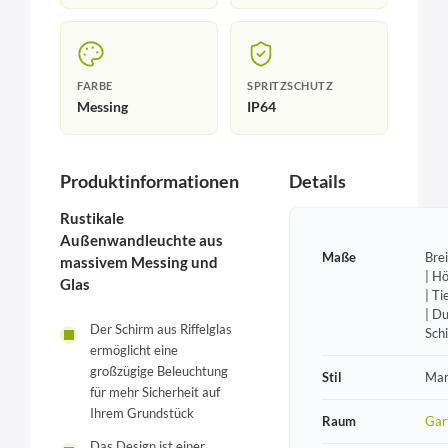
FARBE
SPRITZSCHUTZ
Messing
IP64
Produktinformationen
Details
Rustikale
Außenwandleuchte aus
Maße
Bre
massivem Messing und
| H
Glas
| T
| D
Der Schirm aus Riffelglas
Sch
ermöglicht eine
großzügige Beleuchtung
Stil
Mar
für mehr Sicherheit auf
Ihrem Grundstück
Raum
Gar
Das Design ist einer