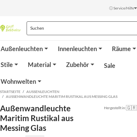
ⓘ Service/Hilfe
Außenleuchten
Innenleuchten
Räume
Stile
Material
Zubehör
Sale
Wohnwelten
STARTSEITE
AUSSENLEUCHTEN
AUSSENWANDLEUCHTE MARITIM RUSTIKAL AUS MESSING GLAS
Außenwandleuchte
🇬🇷
Hergestellt in:
Maritim Rustikal aus
Messing Glas