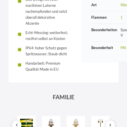
Art
Wan
maritimen Laterne
nachempfunden und setzt
überall dekorative
Flammen
1
Akzente
Besonderheiten
Spa
Echt-Messing: wetterfest;
V
rostfrei selbst an Küsten
Besonderheit
Mit
IP64: hoher Schutz gegen
Spritzwasser; Staub-dicht
Handarbeit: Premium
Qualität Made in EU
FAMILIE