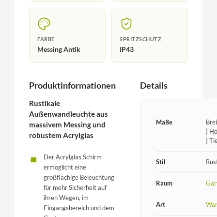
FARBE
SPRITZSCHUTZ
Messing Antik
IP43
Produktinformationen
Details
Rustikale
Außenwandleuchte aus
Maße
Bre
massivem Messing und
| H
robustem Acrylglas
| T
Der Acrylglas Schirm
Stil
Rust
ermöglicht eine
großflächige Beleuchtung
Raum
Gar
für mehr Sicherheit auf
ihren Wegen, im
Art
Wan
Eingangsbereich und dem