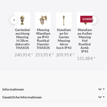
T
SONDERANGEBOT
terfes
Gartenbel
Messing
Standlam
Wandlam
Wette
te
euchtung
Wandlam
pe für
pe Außen
te
delleu
Messing
pe IP43
Garten
Messing
Pende
hte
H:28cm
Rustikal
Messing
Hof
ch
ASOS
dekorativ
Haustür
66cm
Rustikal
THA
ssing
THASOS
THASOS
hoch IP43
Antik
Mess
stikal
IP43
Rusti
240,95 €
*
253,95 €
*
209,95 €
*
0,95 €
*
131,48 €
*
250,
Informationen
Gesetzliche Informationen