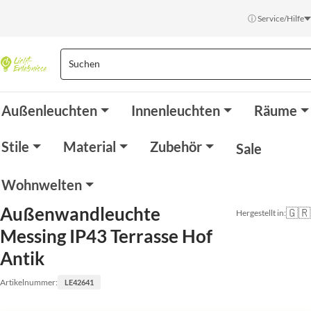
ⓘ Service/Hilfe
Außenleuchten
Innenleuchten
Räume
Stile
Material
Zubehör
Sale
Wohnwelten
Außenwandleuchte
🇬🇷
Hergestellt in:
Messing IP43 Terrasse Hof
Antik
Artikelnummer:
LE42641