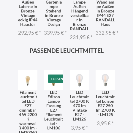
Außen
Gartenla
Lampe
Wandlam
Laterne in
mpe
Außen
pe Außen
Bronze
Stehend
Hängend
in Bronze
Vintage
in Bronze
verstellba
IP44 E27
eckig IP44
Vintage
r in
RANDALL
Haustür
Design
Bronze
Haus
RANDALL
292,95 €
*
339,95 €
*
332,95 €
*
231,95 €
*
PASSENDE LEUCHTMITTEL
TOP ANGEBOT
Filament
LED
LED
LED
Leuchtmit
Edison
Leuchtmit
Leuchtmit
tel LED
Lampe
tel 2700 K
tel Edison
E27
Fassung
470 lm
E27 250
dimmbar
E27
Vintage
lm 2700 K
4 W 2200
Filament
E27 -
- LM125
K
Leuchtmit
LM126
3,95 €
*
warmwei
tel -
3,95 €
*
ß 400 lm -
LM106
LM10060