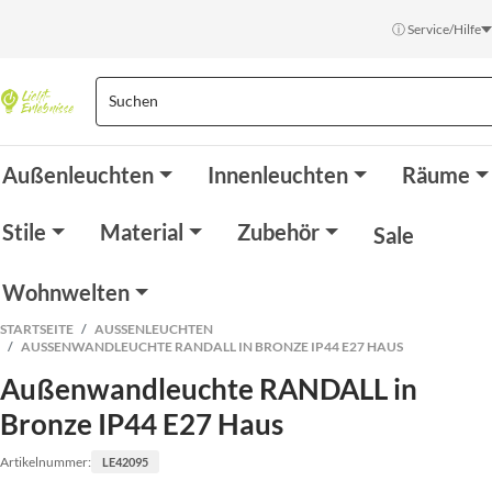
ⓘ Service/Hilfe
Außenleuchten
Innenleuchten
Räume
Stile
Material
Zubehör
Sale
Wohnwelten
STARTSEITE
AUSSENLEUCHTEN
AUSSENWANDLEUCHTE RANDALL IN BRONZE IP44 E27 HAUS
Außenwandleuchte RANDALL in
Bronze IP44 E27 Haus
Artikelnummer:
LE42095