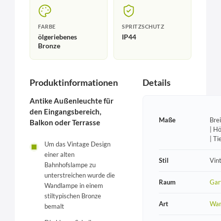
FARBE
SPRITZSCHUTZ
ölgeriebenes
IP44
Bronze
Produktinformationen
Details
Antike Außenleuchte für
den Eingangsbereich,
Maße
Bre
Balkon oder Terrasse
| H
| T
Um das Vintage Design
einer alten
Stil
Vin
Bahnhofslampe zu
unterstreichen wurde die
Raum
Gar
Wandlampe in einem
stiltypischen Bronze
Art
Wan
bemalt