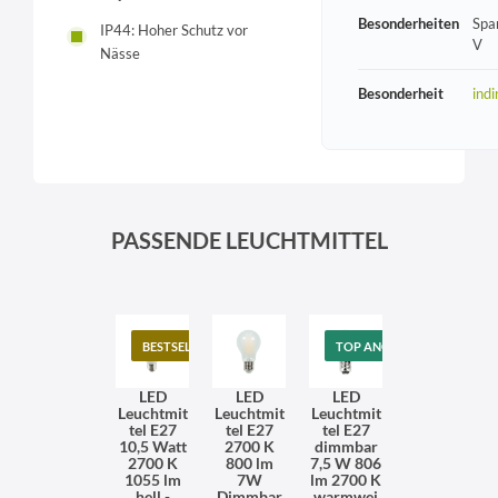
Besonderheiten
Spa
IP44: Hoher Schutz vor
V
Nässe
Besonderheit
indi
PASSENDE LEUCHTMITTEL
BESTSELLER
TOP ANGEBOT
LED
LED
LED
Leuchtmit
Leuchtmit
Leuchtmit
tel E27
tel E27
tel E27
10,5 Watt
2700 K
dimmbar
2700 K
800 lm
7,5 W 806
1055 lm
7W
lm 2700 K
hell -
Dimmbar
warmwei