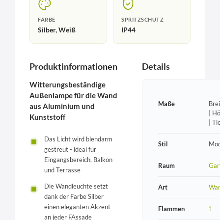
FARBE
SPRITZSCHUTZ
Silber, Weiß
IP44
Produktinformationen
Details
Witterungsbeständige
Außenlampe für die Wand
Maße
Bre
aus Aluminium und
| H
Kunststoff
| T
Das Licht wird blendarm
Stil
Mod
gestreut - ideal für
Eingangsbereich, Balkon
Raum
Gar
und Terrasse
Die Wandleuchte setzt
Art
Wan
dank der Farbe Silber
einen eleganten Akzent
Flammen
1
an jeder FAssade