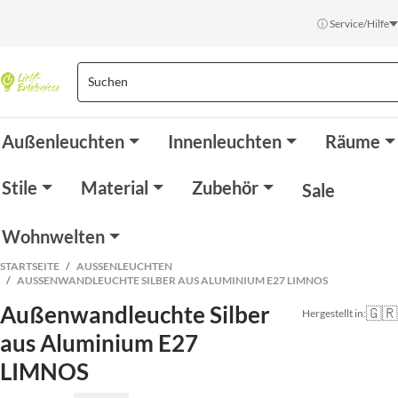
ⓘ Service/Hilfe
Außenleuchten
Innenleuchten
Räume
Stile
Material
Zubehör
Sale
Wohnwelten
STARTSEITE
AUSSENLEUCHTEN
AUSSENWANDLEUCHTE SILBER AUS ALUMINIUM E27 LIMNOS
Außenwandleuchte Silber
🇬🇷
Hergestellt in:
aus Aluminium E27
LIMNOS