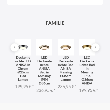
FAMILIE
SONDERANGEBOT
SO
LED
Deckenle
LED
LED
LED
LE
kenle
uchte LED
Deckenle
Deckenle
Deckenle
Deck
hte in
ANISA in
uchte
uchte Bad
uchte Bad
uchte
ssing
Chrom
ANISA
ANISA
in
Mess
25cm
Ø25cm
Bad in
Messing
Messing
Ø25
Bad
Bad
Messing
Ø36cm
IP54
Ba
ampe
Lampe
IP54
Lampe
Ø36cm
Lam
NISA
Ø36cm
ANISA
ANI
199,95 €
*
236,95 €
*
7,15 €
*
236,95 €
*
199,95 €
*
137,