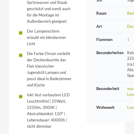
Spritzwasser und Staub
geschützt und somit auch
Raum
Bad
für die Montage im
Außenbereich geeignet
Art
Dec
Der Lampenschirm
erlaubt ein blendarmes
Flammen
1
Licht
Besonderheiten
Kel
Die Farbe Chrom verleiht
225
der Deckenleuchte das
(ca.
Flair klassischer
Abs
Jugendstil Lampen und
Spa
passt ideal in Badezimmer
und Küche
Besonderheit
war
Leu
Inkl. fest verbautem LED
Leuchtmittel | 25Watt,
Wohnwelt
Lux
2250lm, 3000K |
Abstrahlwinkel: 120° |
Lebensdauer: 40000h |
nicht dimmbar