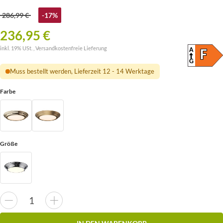
286,99 €
-17%
236,95 €
inkl. 19% USt. ,
Versandkostenfreie Lieferung
A
ENER
F
(SKAL
G
Muss bestellt werden, Lieferzeit 12 - 14 Werktage
Farbe
Größe