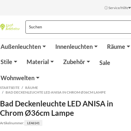
ⓘ Service/Hilfe
Außenleuchten
Innenleuchten
Räume
Stile
Material
Zubehör
Sale
Wohnwelten
STARTSEITE
RÄUME
BAD DECKENLEUCHTE LED ANISA IN CHROM Ø36CM LAMPE
Bad Deckenleuchte LED ANISA in
Chrom Ø36cm Lampe
Artikelnummer:
LE46141