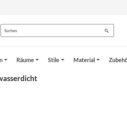
n
Räume
Stile
Material
Zubehö
wasserdicht