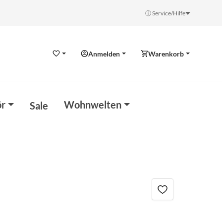
ⓘ Service/Hilfe
Anmelden
Warenkorb
Wunschzettel
r
Wohnwelten
Sale