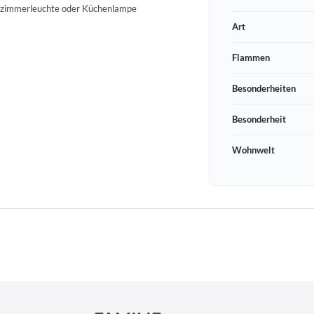
dezimmerleuchte oder Küchenlampe
Art
Flammen
Besonderheiten
Besonderheit
Wohnwelt
Schneeberger Str. 3
PLZ, Ort
09125 Sachsen Chemnitz