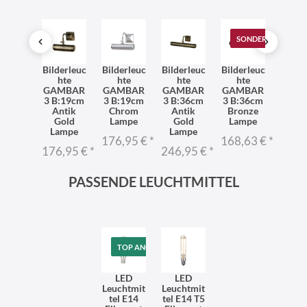
T
SONDERANGEBOT
SONDERANGEBOT
derleuc
Bilderleuc
Bilderleuc
Bilderleuc
Bilderleuc
Bilder
hte
hte
hte
hte
hte
ht
MBAR
GAMBAR
GAMBAR
GAMBAR
GAMBAR
GAM
3 in
3 B:19cm
3 B:19cm
3 B:36cm
3 B:36cm
3 B:
ssing
Antik
Chrom
Antik
Bronze
in C
ampe
Gold
Lampe
Gold
Lampe
Lam
Lampe
Lampe
1,00 €
*
176,95 €
*
168,63 €
*
246,
176,95 €
*
246,95 €
*
PASSENDE LEUCHTMITTEL
TOP ANGEBOT
LED
LED
Leuchtmit
Leuchtmit
tel E14
tel E14 T5