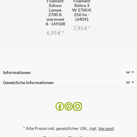
Filament
Filament
Edison
Röhre 3
Lampe
W 2700 K
2700 K
250 lm -
warmwei
LM041
ß - LM108
7,95 €
*
6,95 €
*
Informationen
Gesetzliche Informationen
*
Alle Preise inkl. gesetzlicher USt., zzgl.
Versand