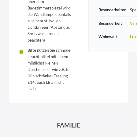
über dem
Badezimmerspiegel wird
Besonderheiten
Spa
die Wandlampe ebenfalls
zu einem stillvollen
Besonderheit
Vers
Lichtbringer (Abstand zur
Spritzwasserquelle
Wohnwelt
Lux
beachten)
Bitte nutzen Sie schmale
Leuchtmittel mit einem
möglichst kleinen
Durchmesser wie z.B. für
Kühlschränke (Fassung
E14, auch LED; nicht
inkl.).
FAMILIE