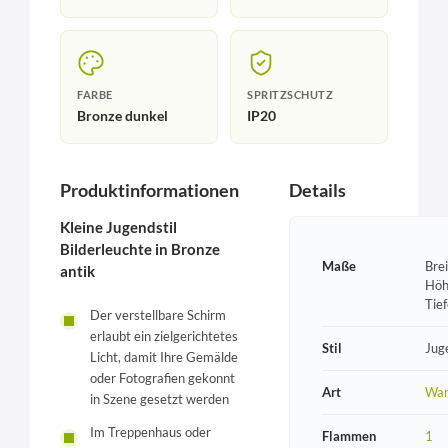
FARBE
SPRITZSCHUTZ
Bronze dunkel
IP20
Produktinformationen
Details
Kleine Jugendstil
Bilderleuchte in Bronze
Maße
Bre
antik
Höh
Tie
Der verstellbare Schirm
erlaubt ein zielgerichtetes
Stil
Jug
Licht, damit Ihre Gemälde
oder Fotografien gekonnt
Art
Wan
in Szene gesetzt werden
Im Treppenhaus oder
Flammen
1