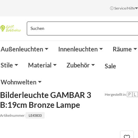
ⓘ Service/Hilfe
Außenleuchten
Innenleuchten
Räume
Stile
Material
Zubehör
Sale
Wohnwelten
Bilderleuchte GAMBAR 3
🇵🇱
Hergestellt in:
B:19cm Bronze Lampe
Artikelnummer:
LE45833