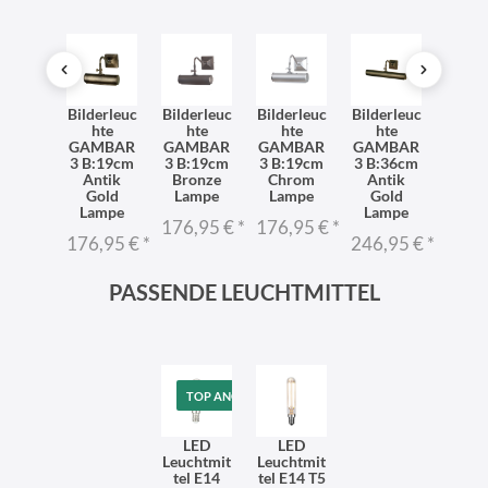
T
SONDERANGEBOT
SO
derleuc
Bilderleuc
Bilderleuc
Bilderleuc
Bilderleuc
Bilder
hte
hte
hte
hte
hte
ht
MBAR
GAMBAR
GAMBAR
GAMBAR
GAMBAR
GAM
3 in
3 B:19cm
3 B:19cm
3 B:19cm
3 B:36cm
3 B:
ssing
Antik
Bronze
Chrom
Antik
Bro
ampe
Gold
Lampe
Lampe
Gold
Lam
Lampe
Lampe
1,00 €
*
176,95 €
*
176,95 €
*
168,
176,95 €
*
246,95 €
*
PASSENDE LEUCHTMITTEL
TOP ANGEBOT
LED
LED
Leuchtmit
Leuchtmit
tel E14
tel E14 T5