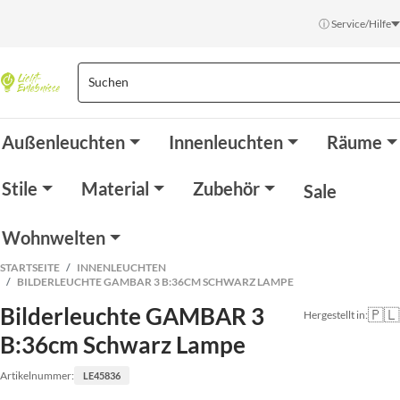
ⓘ Service/Hilfe
Außenleuchten
Innenleuchten
Räume
Stile
Material
Zubehör
Sale
Wohnwelten
STARTSEITE
INNENLEUCHTEN
BILDERLEUCHTE GAMBAR 3 B:36CM SCHWARZ LAMPE
Bilderleuchte GAMBAR 3
🇵🇱
Hergestellt in:
B:36cm Schwarz Lampe
Artikelnummer:
LE45836