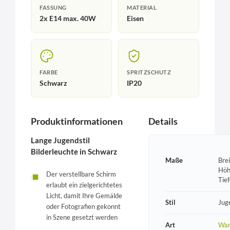
FASSUNG
MATERIAL
2x E14 max. 40W
Eisen
FARBE
SPRITZSCHUTZ
Schwarz
IP20
Produktinformationen
Details
Lange Jugendstil
Bilderleuchte in Schwarz
Maße
Bre
Höh
Der verstellbare Schirm
Tie
erlaubt ein zielgerichtetes
Licht, damit Ihre Gemälde
Stil
Jug
oder Fotografien gekonnt
in Szene gesetzt werden
Art
Wan