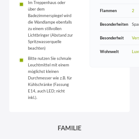
Im Treppenhaus oder
über dem
Flammen
2
Badezimmerspiegel wird
die Wandlampe ebenfalls
Besonderheiten
Spa
zu einem stillvollen
Lichtbringer (Abstand zur
Besonderheit
Vers
Spritzwasserquelle
beachten)
Wohnwelt
Lux
Bitte nutzen Sie schmale
Leuchtmittel mit einem
möglichst kleinen
Durchmesser wie z.B. für
Kühlschränke (Fassung
E14, auch LED; nicht
inkl.).
FAMILIE