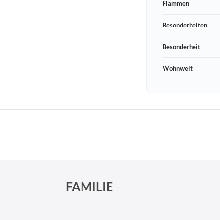
Flammen
Besonderheiten
Besonderheit
Wohnwelt
Schneeberger Str. 3
PLZ, Ort
09125 Sachsen Chemnitz
FAMILIE