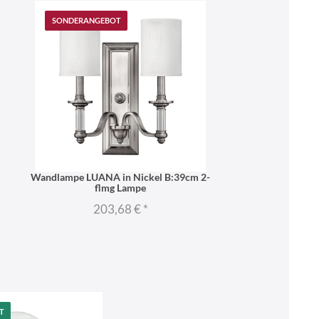
SONDERANGEBOT
Wandlampe LUANA in Nickel B:39cm 2-
flmg Lampe
203,68 €
*
T