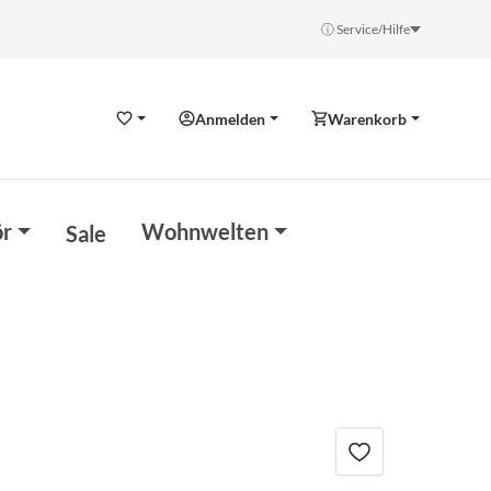
ⓘ Service/Hilfe
Anmelden
Warenkorb
Wunschzettel
r
Wohnwelten
Sale