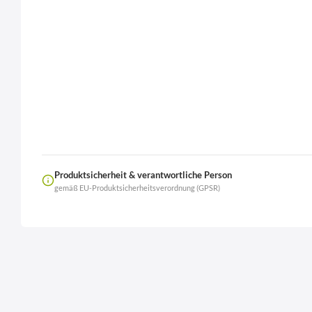
Produktsicherheit & verantwortliche Person
gemäß EU-Produktsicherheitsverordnung (GPSR)
Name
LierOn GmbH
Anschrift