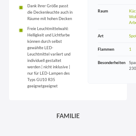
Dank ihrer Größe passt
Raum
Küc
die Deckenleuchte auch in
Woh
Räume mit hohen Decken
Arb
Freie Leuchtmittelwahl:
Helligkeit und Lichtfarbe
Art
Spo
können durch selbst
gewählte LED-
Flammen
1
Leuchtmittel variiert und
individuell gestaltet
Besonderheiten
Spa
werden | nicht inklusive |
230
nur für LED-Lampen des
Typs GU10 R35
geeignetgeeignet
FAMILIE