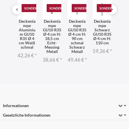
T
SONDERANGEBOT
SONDERANGEBOT
SONDERANGEBOT
SONDERANGEBOT
SONDERANGEBOT
SO
dleuc
Deckenla
Deckenla
Deckenla
Deckenla
Deck
 Weiß
mpe
mpe
mpe
mpe
mp
0 R35
Aluminiu
GU10 R35
GU10 R35
Schwarz
Schw
tall
m GU10
Ø 4 cm H:
Ø 4 cm H:
GU10 R35
GU10
dern
R35 Ø 4
18,5 cm
90 cm
Ø 4 cm H:
Ø 4
nlight
cm Weiß
Echt-
schmal
110 cm
sch
nnen
schmal
Messing
Schwarz
Alum
59,36 €
*
Metall
Metall
m Mo
86 €
*
42,26 €
*
38,66 €
*
49,46 €
*
42,2
Informationen
Gesetzliche Informationen