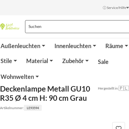
ⓘ Service/Hilfe
Außenleuchten
Innenleuchten
Räume
Stile
Material
Zubehör
Sale
Wohnwelten
Deckenlampe Metall GU10
🇵🇱
Hergestellt in:
R35 Ø 4 cm H: 90 cm Grau
Artikelnummer:
LE93594