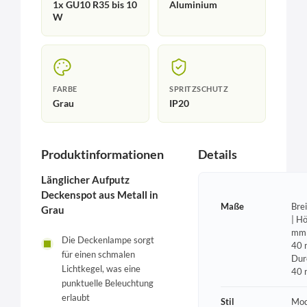
1x GU10 R35 bis 10
Aluminium
W
FARBE
SPRITZSCHUTZ
Grau
IP20
Produktinformationen
Details
Länglicher Aufputz
Deckenspot aus Metall in
Maße
Bre
Grau
| H
mm 
Die Deckenlampe sorgt
40 
für einen schmalen
Dur
Lichtkegel, was eine
40
punktuelle Beleuchtung
erlaubt
Stil
Mod