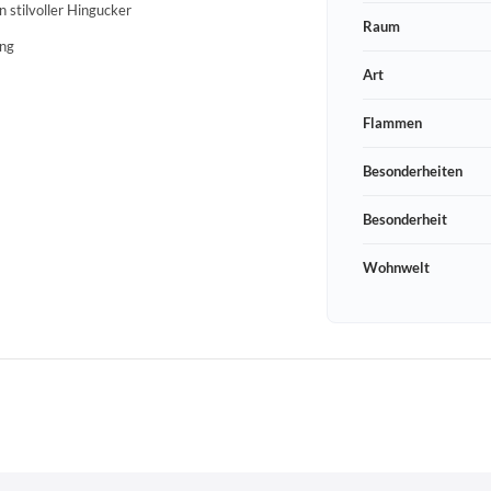
n stilvoller Hingucker
Raum
ung
Art
Flammen
Besonderheiten
Besonderheit
Wohnwelt
Schneeberger Str. 3
PLZ, Ort
09125 Sachsen Chemnitz