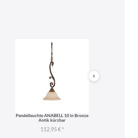
Pendelleuchte ANABELL 10 in Bronze
Wandlampe ANAB
Antik kürzbar
flamm
112,95 €
*
244