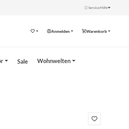
ⓘ Service/Hilfe
Anmelden
Warenkorb
Wunschzettel
r
Wohnwelten
Sale