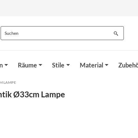
n
Räume
Stile
Material
Zubehö
CM LAMPE
ntik Ø33cm Lampe