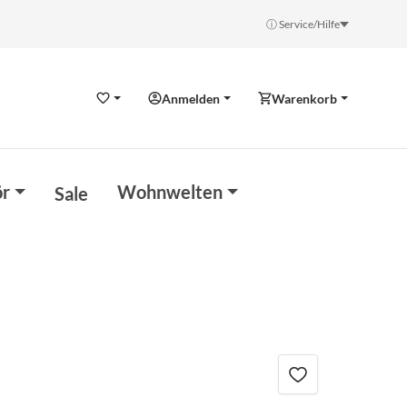
ⓘ Service/Hilfe
Anmelden
Warenkorb
Wunschzettel
r
Wohnwelten
Sale