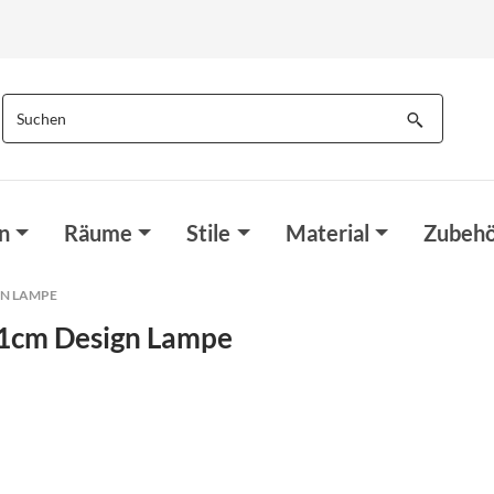
n
Räume
Stile
Material
Zubehö
GN LAMPE
1cm Design Lampe