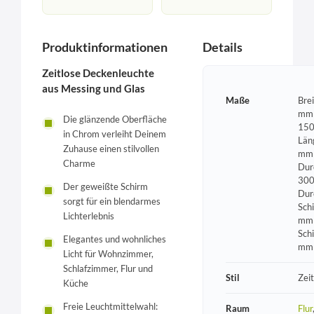
Produktinformationen
Details
Zeitlose Deckenleuchte
aus Messing und Glas
Maße
Bre
mm 
Die glänzende Oberfläche
150
in Chrom verleiht Deinem
Län
Zuhause einen stilvollen
mm 
Charme
Dur
300
Der geweißte Schirm
Dur
sorgt für ein blendarmes
Sch
Lichterlebnis
mm 
Sch
Elegantes und wohnliches
mm
Licht für Wohnzimmer,
Schlafzimmer, Flur und
Stil
Zeit
Küche
Freie Leuchtmittelwahl:
Raum
Flur