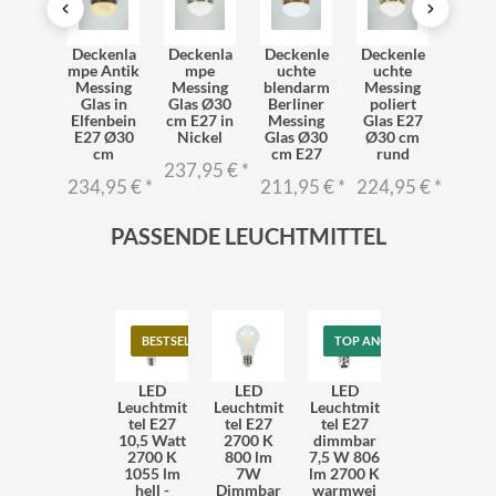
lvolle
Deckenla
Deckenla
Deckenle
Deckenle
Stilv
kenla
mpe Antik
mpe
uchte
uchte
Deck
e E27
Messing
Messing
blendarm
Messing
mpe 
ssing
Glas in
Glas Ø30
Berliner
poliert
Mess
k Glas
Elfenbein
cm E27 in
Messing
Glas E27
Antik 
0 cm
E27 Ø30
Nickel
Glas Ø30
Ø30 cm
Ø30
cm
cm E27
rund
1,95 €
*
237,95 €
*
211,
234,95 €
*
211,95 €
*
224,95 €
*
PASSENDE LEUCHTMITTEL
BESTSELLER
TOP ANGEBOT
LED
LED
LED
Leuchtmit
Leuchtmit
Leuchtmit
tel E27
tel E27
tel E27
10,5 Watt
2700 K
dimmbar
2700 K
800 lm
7,5 W 806
1055 lm
7W
lm 2700 K
hell -
Dimmbar
warmwei