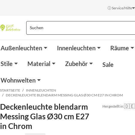
ⓘ Service/Hilfe
Außenleuchten
Innenleuchten
Räume
Stile
Material
Zubehör
Sale
Wohnwelten
STARTSEITE
INNENLEUCHTEN
DECKENLEUCHTE BLENDARM MESSING GLAS Ø30 CM E27 IN CHROM
Deckenleuchte blendarm
🇩🇪
Hergestellt in:
Messing Glas Ø30 cm E27
in Chrom