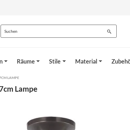
n
Räume
Stile
Material
Zubehö
37CM LAMPE
37cm Lampe