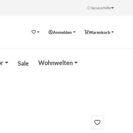
ⓘ Service/Hilfe
Anmelden
Warenkorb
Wunschzettel
r
Wohnwelten
Sale