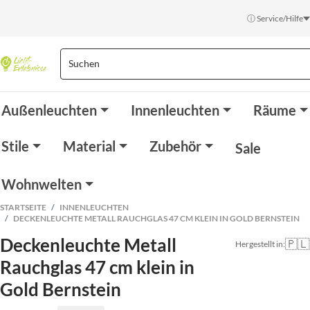
ⓘ Service/Hilfe
Außenleuchten
Innenleuchten
Räume
Stile
Material
Zubehör
Sale
Wohnwelten
STARTSEITE
INNENLEUCHTEN
DECKENLEUCHTE METALL RAUCHGLAS 47 CM KLEIN IN GOLD BERNSTEIN
Deckenleuchte Metall
🇵🇱
Hergestellt in:
Rauchglas 47 cm klein in
Gold Bernstein