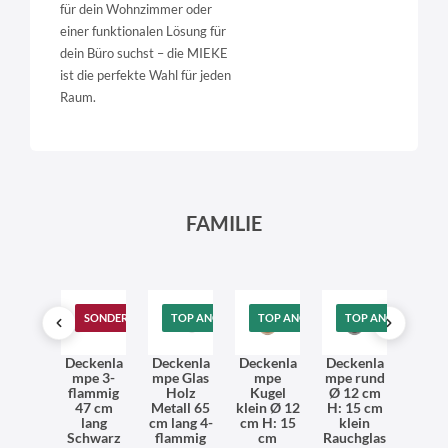
für dein Wohnzimmer oder
einer funktionalen Lösung für
dein Büro suchst – die MIEKE
ist die perfekte Wahl für jeden
Raum.
FAMILIE
T
SONDERANGEBOT
TOP ANGEBOT
TOP ANGEBOT
TOP ANGEBOT
SO
geleu
Deckenla
Deckenla
Deckenla
Deckenla
Deck
e Glas
mpe 3-
mpe Glas
mpe
mpe rund
uchte 
all L:
flammig
Holz
Kugel
Ø 12 cm
Metal
6 cm
47 cm
Metall 65
klein Ø 12
H: 15 cm
flam
raun
lang
cm lang 4-
cm H: 15
klein
G9 G
nstein
Schwarz
flammig
cm
Rauchglas
Schw