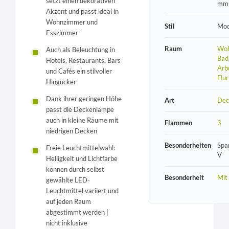
setzt einen dekorativen
mm
Akzent und passt ideal in
Wohnzimmer und
Stil
Mod
Esszimmer
Raum
Woh
Auch als Beleuchtung in
Bad
Hotels, Restaurants, Bars
Arb
und Cafés ein stilvoller
Flur
Hingucker
Dank ihrer geringen Höhe
Art
Dec
passt die Deckenlampe
auch in kleine Räume mit
Flammen
3
niedrigen Decken
Besonderheiten
Spa
Freie Leuchtmittelwahl:
V
Helligkeit und Lichtfarbe
können durch selbst
Besonderheit
Mit
gewählte LED-
Leuchtmittel variiert und
auf jeden Raum
abgestimmt werden |
nicht inklusive