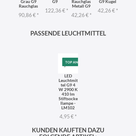
x G9
Grau G9
G9
Rauchglas
G9 Kugel
48,2
Rauchglas
Metall G9
1,36 €
*
122,36 €
*
42,26 €
*
90,86 €
*
42,26 €
*
PASSENDE LEUCHTMITTEL
TOP ANGEBOT
LED
Leuchtmit
tel G9 4
W 2900 K
410 lm
Stiftsocke
llampe -
LM102
4,95 €
*
KUNDEN KAUFTEN DAZU