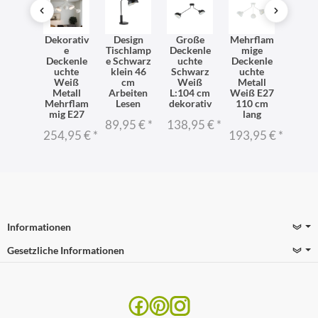
eiße
Dekorativ
Design
Große
Mehrflam
Met
dleuc
e
Tischlamp
Deckenle
mige
Deck
 Metall
Deckenle
e Schwarz
uchte
Deckenle
uch
 T:65
uchte
klein 46
Schwarz
uchte
Schw
cm
Weiß
cm
Weiß
Metall
Weiß
flammi
Metall
Arbeiten
L:104 cm
Weiß E27
auße
g
Mehrflam
Lesen
dekorativ
110 cm
öhnl
mig E27
lang
95 €
*
89,95 €
*
138,95 €
*
116,
254,95 €
*
193,95 €
*
Informationen
Gesetzliche Informationen