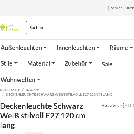
ⓘ Service/Hilfe
Außenleuchten
Innenleuchten
Räume
Stile
Material
Zubehör
Sale
Wohnwelten
STARTSEITE
RÄUME
DECKENLEUCHTE SCHWARZ WEISS STILVOLL E27 120 CM LANG
Deckenleuchte Schwarz
🇵🇱
Hergestellt in:
Weiß stilvoll E27 120 cm
lang