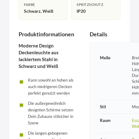
FARBE
SPRITZSCHUTZ
Schwarz, Weiß
IP20
Produktinformationen
Details
Moderne Design
Deckenleuchte aus
Maße
Bre
lackiertem Stahl in
Höh
Schwarz und Weiß
Län
Dur
Kann sowohl an hohen als
Sch
auch niedrigeren Decken
Höh
perfekt genutzt werden
mm
Die außergewöhnlich
Stil
Mod
designten Schirme setzen
Dein Zuhause stilsicher in
Raum
Ess
Szene
Wo
Die langen gebogenen