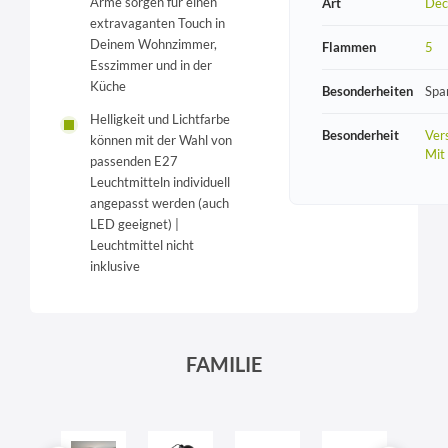
Arme sorgen für einen
Art
Dec
extravaganten Touch in
Deinem Wohnzimmer,
Flammen
5
Esszimmer und in der
Küche
Besonderheiten
Spa
Helligkeit und Lichtfarbe
Besonderheit
Vers
können mit der Wahl von
Mit
passenden E27
Leuchtmitteln individuell
angepasst werden (auch
LED geeignet) |
Leuchtmittel nicht
inklusive
FAMILIE