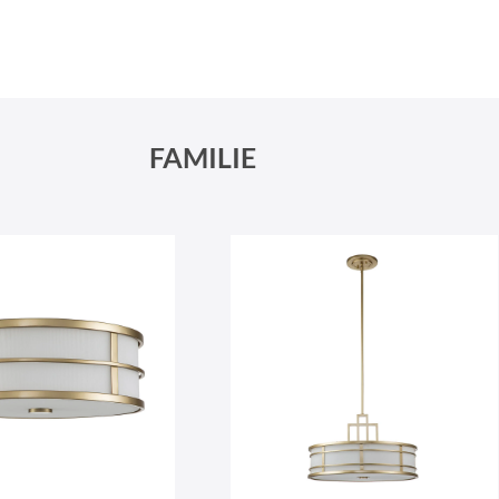
Schneeberger Str. 3
PLZ, Ort
09125 Sachsen Chemnitz
FAMILIE