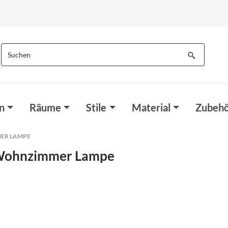
n
Räume
Stile
Material
Zubehö
MER LAMPE
 Wohnzimmer Lampe