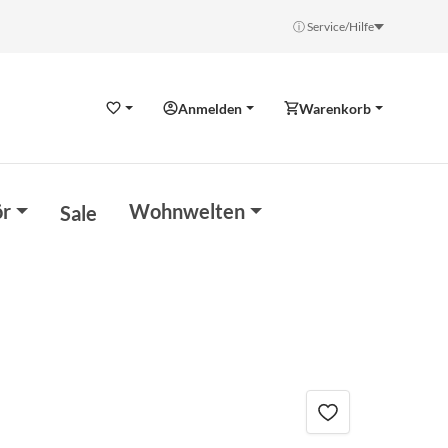
ⓘ Service/Hilfe
Anmelden
Warenkorb
Wunschzettel
r
Wohnwelten
Sale