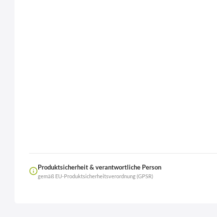
Produktsicherheit & verantwortliche Person
gemäß EU-Produktsicherheitsverordnung (GPSR)
Name
LierOn GmbH
Anschrift