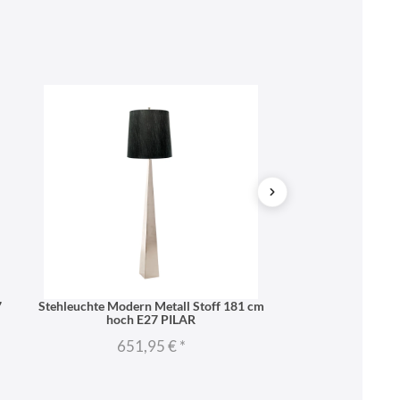
7
Stehleuchte Modern Metall Stoff 181 cm
Tischlampe groß
hoch E27 PILAR
Weiß Sto
651,95 €
*
268