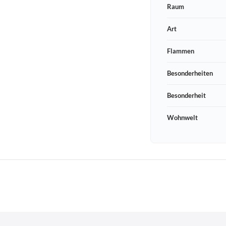
Raum
Art
Flammen
Besonderheiten
Besonderheit
Wohnwelt
Schneeberger Str. 3
PLZ, Ort
09125 Sachsen Chemnitz