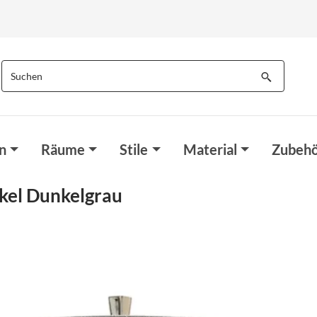
n
Räume
Stile
Material
Zubehö
ckel Dunkelgrau