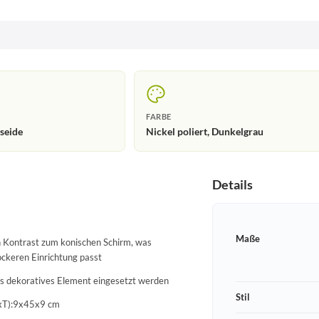
FARBE
tseide
Nickel poliert, Dunkelgrau
Details
u
Maße
n Kontrast zum konischen Schirm, was
ockeren Einrichtung passt
ls dekoratives Element eingesetzt werden
Stil
HxT):9x45x9 cm