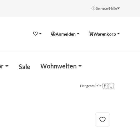
ⓘ Service/Hilfe
Anmelden
Warenkorb
Wunschzettel
r
Wohnwelten
Sale
🇵🇱
Hergestellt in: