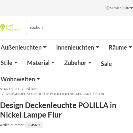
ⓘ Service/Hilfe
Außenleuchten
Innenleuchten
Räume
Stile
Material
Zubehör
Sale
Wohnwelten
STARTSEITE
RÄUME
DESIGN DECKENLEUCHTE POLILLA IN NICKEL LAMPE FLUR
Design Deckenleuchte POLILLA in
Nickel Lampe Flur
Artikelnummer:
LE45482