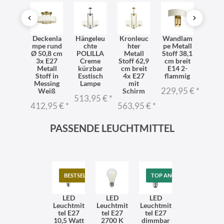
ndlam
Deckenla
Hängeleu
Kronleuc
Wandlam
Wand
pe
mpe rund
chte
hter
pe Metall
pe Me
LILLA
Ø 50,8 cm
POLILLA
Metall
Stoff 38,1
Stoff
ckel
3x E27
Creme
Stoff 62,9
cm breit
30,5
38cm
Metall
kürzbar
cm breit
E14 2-
ho
ampe
Stoff in
Esstisch
4x E27
flammig
Mod
hnzim
Messing
Lampe
mit
POLI
229,95 €
*
mer
Weiß
Schirm
513,95 €
*
159,
9,95 €
*
412,95 €
*
563,95 €
*
PASSENDE LEUCHTMITTEL
BESTSELLER
TOP ANGEBOT
LED
LED
LED
Leuchtmit
Leuchtmit
Leuchtmit
tel E27
tel E27
tel E27
10,5 Watt
2700 K
dimmbar