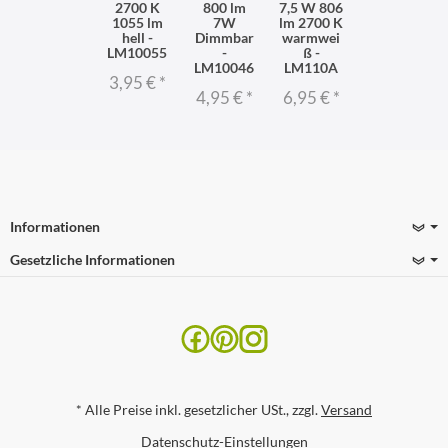
2700 K
800 lm
7,5 W 806
1055 lm
7W
lm 2700 K
hell -
Dimmbar
warmwei
LM10055
-
ß -
LM10046
LM110A
3,95 €
*
4,95 €
*
6,95 €
*
Informationen
Gesetzliche Informationen
*
Alle Preise inkl. gesetzlicher USt., zzgl.
Versand
Datenschutz-Einstellungen