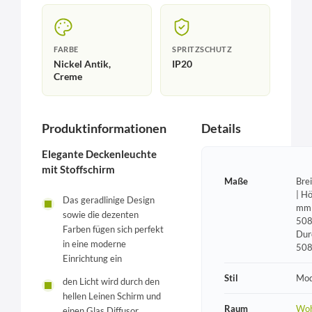
FARBE
SPRITZSCHUTZ
Nickel Antik,
IP20
Creme
Produktinformationen
Details
Elegante Deckenleuchte
mit Stoffschirm
Maße
Bre
| H
Das geradlinige Design
mm 
sowie die dezenten
508
Farben fügen sich perfekt
Dur
in eine moderne
50
Einrichtung ein
Stil
Mod
den Licht wird durch den
hellen Leinen Schirm und
Raum
Woh
einen Glas Diffusor