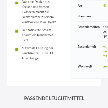
Das edle Design aus
Art
Hän
Kreisen und flachen
Zylindern macht die
Flammen
3
Deckenlampe zu einem
kunstvollen Deko Objekt
Besonderheiten
Kel
Der satinierte Schirm
Lum
erlaubt ein blendarmes
Spa
Licht
Besonderheit
war
Maximale Leistung der
Vers
Leuchtmittel: 3,5w LED,
Mit
40w Halogen
Wohnwelt
Lux
PASSENDE LEUCHTMITTEL