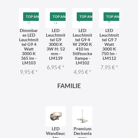
TOP ANGEBOT
TOP ANGEBOT
TOP ANGEBOT
TOP ANGEBOT
Dimmbar
LED
LED
LED
es LED
Leuchtmit
Leuchtmit
Leuchtmit
Leuchtmit
tel G9
tel G9 4
tel G9 7
tel G9 4
3000 K
W 2900 K
Watt
Watt
3W H: 52
410 lm
3000 K
3000 K
mm -
Stiftsocke
750 lm -
365 lm -
LM139
llampe -
LM112
LM103
LM102
6,95 €
*
7,95 €
*
9,95 €
*
4,95 €
*
FAMILIE
LED
Premium
Wandleuc
Deckenla
hte
mpe