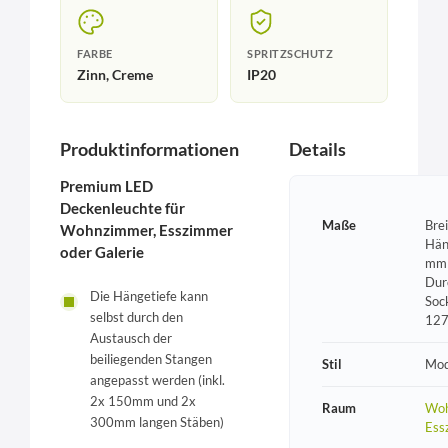
FARBE
SPRITZSCHUTZ
Zinn, Creme
IP20
Produktinformationen
Details
Premium LED
Deckenleuchte für
Maße
Bre
Wohnzimmer, Esszimmer
Hän
oder Galerie
mm 
Dur
Die Hängetiefe kann
Soc
selbst durch den
12
Austausch der
beiliegenden Stangen
Stil
Mod
angepasst werden (inkl.
2x 150mm und 2x
Raum
Woh
300mm langen Stäben)
Ess