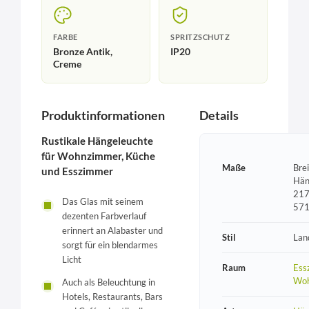
FARBE
SPRITZSCHUTZ
Bronze Antik,
IP20
Creme
Produktinformationen
Details
Rustikale Hängeleuchte
für Wohnzimmer, Küche
Maße
Bre
und Esszimmer
Hän
217
Das Glas mit seinem
57
dezenten Farbverlauf
erinnert an Alabaster und
Stil
Lan
sorgt für ein blendarmes
Licht
Raum
Ess
Wo
Auch als Beleuchtung in
Hotels, Restaurants, Bars