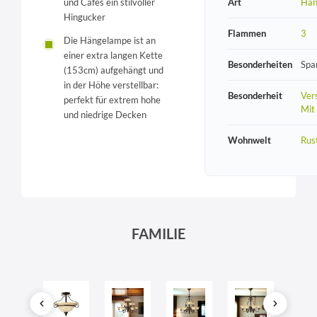
Art
Hän
und Cafés ein stilvoller
Hingucker
Flammen
3
Die Hängelampe ist an
einer extra langen Kette
Besonderheiten
Spa
(153cm) aufgehängt und
in der Höhe verstellbar:
Besonderheit
Vers
perfekt für extrem hohe
Mit
und niedrige Decken
Wohnwelt
Rust
FAMILIE
SONDERANGEBOT
SO