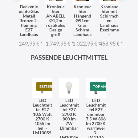
ndlam
Deckenle
Kronleuc
Kronleuc
Kronleuc
Wand
Schirm
uchte Glas
hter
hter
hter mit
pe Sc
las
Metall
ANABELL
Hängend
Schirmch
Gl
baster
Bronze 2-
Ø1,2m
Ø91cm
en
Alaba
dhaus
flammig
rustikales
Glas
Landhaus
Land
egant
E27
Design
Schirm
Esszimme
eleg
Landhaus
groß
Landhaus
r
59 €
*
76,5
249,95 €
*
1.749,95 €
*
1.022,95 €
*
468,95 €
*
PASSENDE LEUCHTMITTEL
BESTSELLER
TOP ANGEBOT
LED
LED
LED
Leuchtmit
Leuchtmit
Leuchtmit
tel E27
tel E27
tel E27
10,5 Watt
2700 K
dimmbar
2700 K
800 lm
7,5 W 806
1055 lm
7W
lm 2700 K
hell -
Dimmbar
warmwei
LM10055
-
ß -
LM10046
LM110A