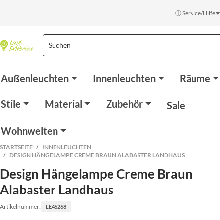
ⓘ Service/Hilfe
Außenleuchten
Innenleuchten
Räume
Stile
Material
Zubehör
Sale
Wohnwelten
STARTSEITE
INNENLEUCHTEN
DESIGN HÄNGELAMPE CREME BRAUN ALABASTER LANDHAUS
Design Hängelampe Creme Braun
Alabaster Landhaus
Artikelnummer:
LE46268