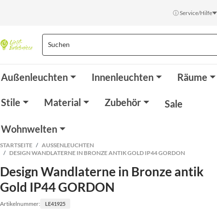
ⓘ Service/Hilfe
Außenleuchten
Innenleuchten
Räume
Stile
Material
Zubehör
Sale
Wohnwelten
STARTSEITE
AUSSENLEUCHTEN
DESIGN WANDLATERNE IN BRONZE ANTIK GOLD IP44 GORDON
Design Wandlaterne in Bronze antik
Gold IP44 GORDON
Artikelnummer:
LE41925