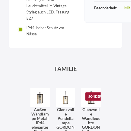
Leuchtmittel im Vintage
Besonderheit
Mit
Style); auch LED, Fassung
E27
IP44: hoher Schutz vor
Nässe
FAMILIE
SONDERANGEBOT
Außen
Glanzvoll
Glanzvoll
Wandlam
e
e
pe Metall
Pendella
Wandleuc
IP44
mpe
hte
elegantes
GORDON
GORDON