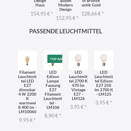
Design
außen
in Bronze
Haus
Modern
antik Gold
Design
154,95 €
*
128,66 €
*
152,95 €
*
PASSENDE LEUCHTMITTEL
TOP ANGEBOT
Filament
LED
LED
LED
Leuchtmit
Edison
Leuchtmit
Leuchtmit
tel LED
Lampe
tel 2700 K
tel Edison
E27
Fassung
470 lm
E27 250
dimmbar
E27
Vintage
lm 2700 K
4 W 2200
Filament
E27 -
- LM125
K
Leuchtmit
LM126
3,95 €
*
warmwei
tel -
3,95 €
*
ß 400 lm -
LM106
LM10060
8,90 €
*
9,95 €
*