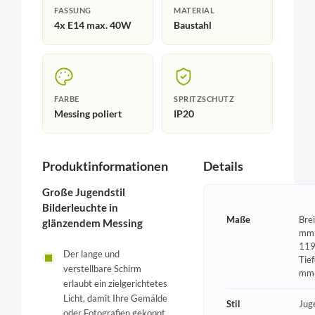
FASSUNG
MATERIAL
4x E14 max. 40W
Baustahl
FARBE
SPRITZSCHUTZ
Messing poliert
IP20
Produktinformationen
Details
Große Jugendstil
Bilderleuchte in
Maße
Bre
glänzendem Messing
mm 
119
Der lange und
Tie
verstellbare Schirm
mm
erlaubt ein zielgerichtetes
Licht, damit Ihre Gemälde
Stil
Jug
oder Fotografien gekonnt