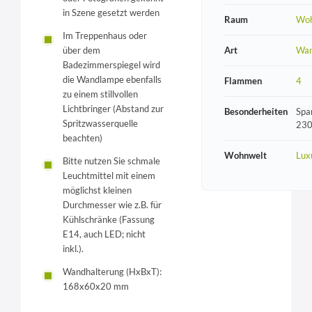
in Szene gesetzt werden
Raum
Wo
Im Treppenhaus oder
Art
Wan
über dem
Badezimmerspiegel wird
die Wandlampe ebenfalls
Flammen
4
zu einem stillvollen
Lichtbringer (Abstand zur
Besonderheiten
Spa
Spritzwasserquelle
230
beachten)
Wohnwelt
Lux
Bitte nutzen Sie schmale
Leuchtmittel mit einem
möglichst kleinen
Durchmesser wie z.B. für
Kühlschränke (Fassung
E14, auch LED; nicht
inkl.).
Wandhalterung (HxBxT):
168x60x20 mm