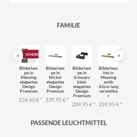
FAMILIE
SONDERANGEBOT
and
Bilderlam
Bilderlam
Bilderlam
Bilderleuc
Bilder
derlam
pe in
pe in
pe in
hte in
ht
e in
Messing
Nickel
Schwarz
Messing
Mess
ckel
elegantes
elegantes
klein
antik
Ant
lein
Design
Design
elegantes
65cm lang
Metal
emium
Premium
Premium
Design
verstellba
cm 
sign
Premium
r
schw
234,60 €
*
339,95 €
*
ar
4,95 €
*
209,95 €
*
339,95 €
*
239,
PASSENDE LEUCHTMITTEL