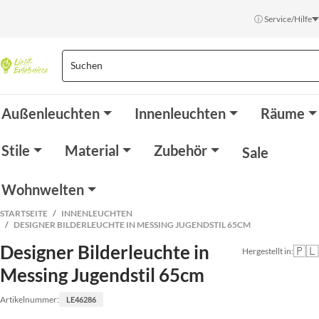
ⓘ Service/Hilfe
Außenleuchten
Innenleuchten
Räume
Stile
Material
Zubehör
Sale
Wohnwelten
STARTSEITE
INNENLEUCHTEN
DESIGNER BILDERLEUCHTE IN MESSING JUGENDSTIL 65CM
Designer Bilderleuchte in
🇵🇱
Hergestellt in:
Messing Jugendstil 65cm
Artikelnummer:
LE46286