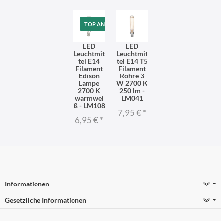
TOP ANGEBOT
LED
LED
Leuchtmit
Leuchtmit
tel E14
tel E14 T5
Filament
Filament
Edison
Röhre 3
Lampe
W 2700 K
2700 K
250 lm -
warmwei
LM041
ß - LM108
7,95 €
*
6,95 €
*
Informationen
Gesetzliche Informationen