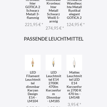
hter
Kronleuc
Wandleuc
GOTICA 2
hter
hte Metall
Schwarz
Metall
Rustikal
Metall 3-
Schwarz
elegant
flammig
Weiß 5-
GOTICA 2
armig
221,95 €
*
124,95 €
*
274,95 €
*
PASSENDE LEUCHTMITTEL
LED
LED
Mattes
Filament
Leuchtmit
Leuchtmit
Leuchtmit
tel E14
tel LED
tel
2700K
E14
dimmbar
470lm
Kerzenfor
Kerzen
Kerzenfor
m 2700 K
Design
m
470 lm -
E14 -
Dimmbar
LM148
LM104
- LM185
3,95 €
*