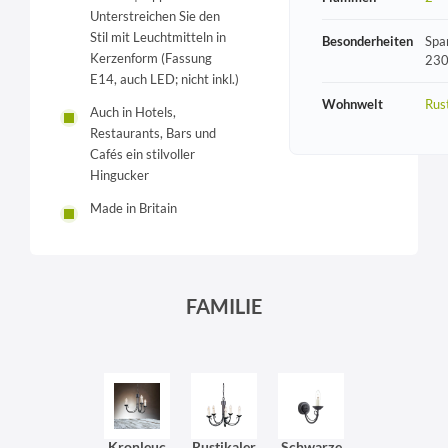
Unterstreichen Sie den
Stil mit Leuchtmitteln in
Besonderheiten
Spa
Kerzenform (Fassung
230
E14, auch LED; nicht inkl.)
Wohnwelt
Rust
Auch in Hotels,
Restaurants, Bars und
Cafés ein stilvoller
Hingucker
Made in Britain
FAMILIE
Kronleuc
Rustikaler
Schwarze