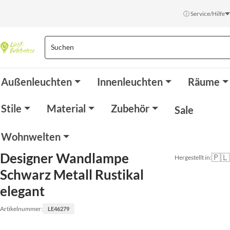
ⓘ Service/Hilfe
Außenleuchten
Innenleuchten
Räume
Stile
Material
Zubehör
Sale
Wohnwelten
Designer Wandlampe
🇵🇱
Hergestellt in:
Schwarz Metall Rustikal
elegant
Artikelnummer:
LE46279