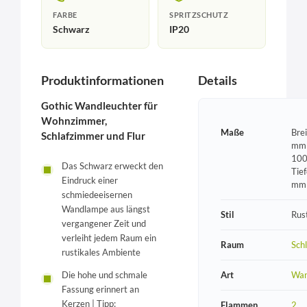
FARBE
SPRITZSCHUTZ
Schwarz
IP20
Produktinformationen
Details
Gothic Wandleuchter für
Wohnzimmer,
Maße
Bre
Schlafzimmer und Flur
mm 
100
Das Schwarz erweckt den
Tie
Eindruck einer
mm
schmiedeeisernen
Wandlampe aus längst
Stil
Rust
vergangener Zeit und
verleiht jedem Raum ein
Raum
Sch
rustikales Ambiente
Art
Wan
Die hohe und schmale
Fassung erinnert an
Kerzen | Tipp:
Flammen
2